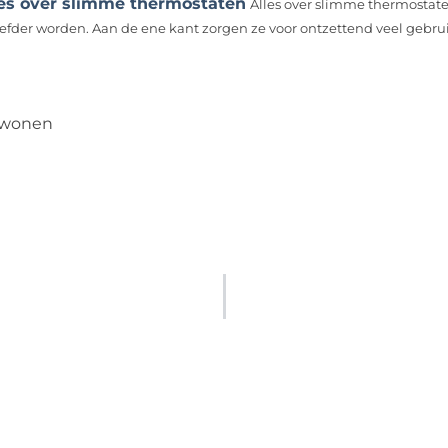
les over slimme thermostaten
Alles over slimme thermostate
iefder worden. Aan de ene kant zorgen ze voor ontzettend veel gebru
wonen