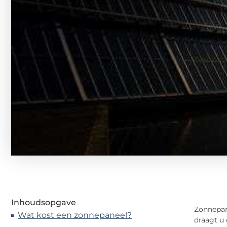
Inhoudsopgave
Zonnepan
Wat kost een zonnepaneel?
draagt u 