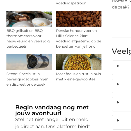
Homan Sol
voedingspatroon
de zaak
BBQ grillspit en BBQ
Renske hondenvoer en
thermometers voor
Hill’s Science Plan:
nauwkeurig en veelzijdig
voeding afgestemd op de
barbecueën
behoeften van je hond
Veel
Sitcon: Specialist in
Meer focus en rust in huis
beveiligingsoplossingen
met kleine gewoontes
en discreet onderzoek
Begin vandaag nog met
jouw avontuur!
Stel het niet langer uit en meld
je direct aan. Ons platform biedt