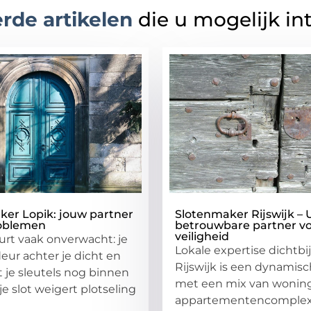
rde artikelen
die u mogelijk in
ker Lopik: jouw partner
Slotenmaker Rijswijk –
roblemen
betrouwbare partner v
veiligheid
rt vaak onverwacht: je
Lokale expertise dichtbij
deur achter je dicht en
Rijswijk is een dynamisc
t je sleutels nog binnen
met een mix van wonin
 je slot weigert plotseling
appartementencomplex