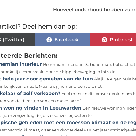
Hoeveel onderhoud hebben zon
rtikel? Deel hem dan op:
X (Twitter)
Facebook
Pinterest
ateerde Berichten:
hemian interieur
Bohemian interieur De bohemian, boho-chic trend
pronkelijk veroorzaakt door de hippiebeweging in Ibiza in...
 hele jaar door genieten van de tuin
Als jij je eigen huis
nkelijk van smaak. Maar als jij iemand bent die net...
elaar of zelf verkopen?
Veel mensen die erover denken om hu
en van de diensten van een makelaar of...
n woning vinden in Leeuwarden
Een nieuwe woning vinden d
 je er zorgvuldig de juiste keuzes bij weten te...
opische gebieden met een moesson klimaat en de r
ssonachtig klimaat, waar een droger deel van het jaar wordt afgewisse