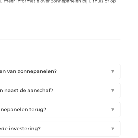
 u meer informatie over zonnepanelen bij u thuis of op
ten van zonnepanelen?
▼
en naast de aanschaf?
▼
onnepanelen terug?
▼
ede investering?
▼