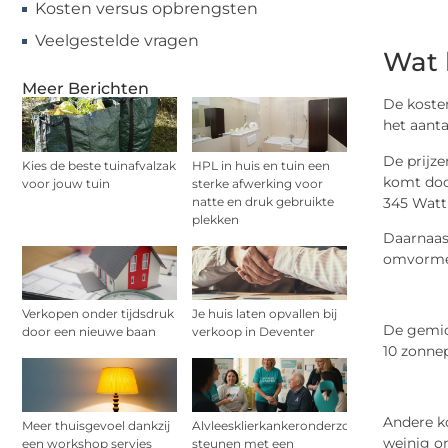
Kosten versus opbrengsten
Veelgestelde vragen
Wat 
Meer Berichten
De koste
het aanta
De prijze
Kies de beste tuinafvalzak
HPL in huis en tuin een
komt doo
voor jouw tuin
sterke afwerking voor
345 Wattp
natte en druk gebruikte
plekken
Daarnaast
omvormer
Verkopen onder tijdsdruk
Je huis laten opvallen bij
De gemidd
door een nieuwe baan
verkoop in Deventer
10 zonnep
Andere k
Meer thuisgevoel dankzij
Alvleesklierkankeronderzoek
weinig on
een workshop servies
steunen met een