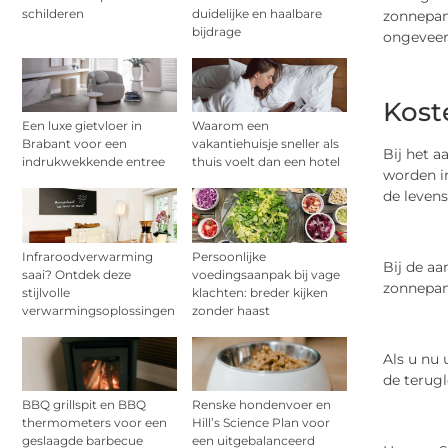
schilderen
duidelijke en haalbare
zonnepa
bijdrage
ongeveer 
Kost
Een luxe gietvloer in
Waarom een
Brabant voor een
vakantiehuisje sneller als
Bij het 
indrukwekkende entree
thuis voelt dan een hotel
worden in
de leven
Infraroodverwarming
Persoonlijke
Bij de aa
saai? Ontdek deze
voedingsaanpak bij vage
zonnepan
stijlvolle
klachten: breder kijken
verwarmingsoplossingen
zonder haast
Als u nu 
de terug
BBQ grillspit en BBQ
Renske hondenvoer en
thermometers voor een
Hill’s Science Plan voor
geslaagde barbecue
een uitgebalanceerd