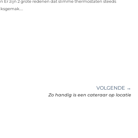
n Er zijn 2 grote redenen dat slimme thermostaten steeds
iksgemak....
VOLGENDE →
Zo handig is een cateraar op locatie