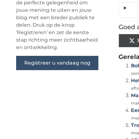
de perfecte gelegenheid om
jouw mening te uiten en jouw
blog met een breder publiek te
delen. Druk op de knop
Goed a
‘Registreren’ en zet de eerste
stap richting meer zichtbaarheid
en ontwikkeling.
Gerel
Registreer u vandaag nog
Bo
oors
Het
afha
Mak
mak
Ee
moet
Tr
moe