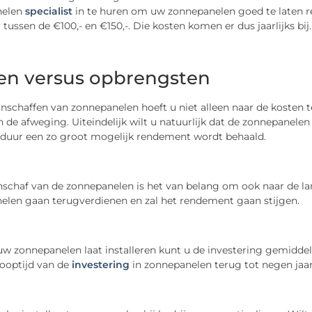
nelen
specialist
in te huren om uw zonnepanelen goed te laten re
tussen de €100,- en €150,-. Die kosten komen er dus jaarlijks bij.
en versus opbrengsten
aanschaffen van zonnepanelen hoeft u niet alleen naar de koste
 de afweging. Uiteindelijk wilt u natuurlijk dat de zonnepanele
sduur een zo groot mogelijk rendement wordt behaald.
nschaf van de zonnepanelen is het van belang om ook naar de lang
elen gaan terugverdienen en zal het rendement gaan stijgen.
uw zonnepanelen laat installeren kunt u de investering gemidde
looptijd van de
investering
in zonnepanelen terug tot negen jaa