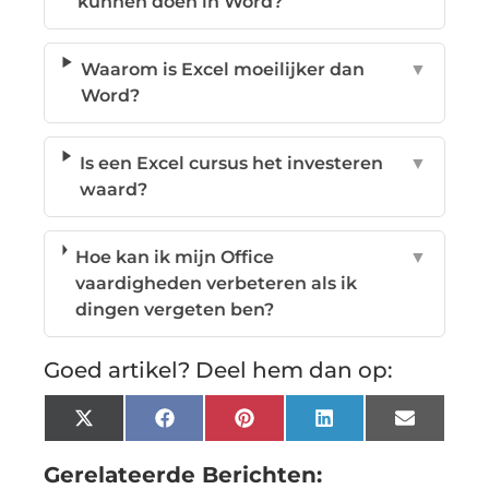
kunnen doen in Word?
Waarom is Excel moeilijker dan
▼
Word?
Is een Excel cursus het investeren
▼
waard?
Hoe kan ik mijn Office
▼
vaardigheden verbeteren als ik
dingen vergeten ben?
Goed artikel? Deel hem dan op:
X
Facebook
Pinterest
LinkedIn
Email
(Twitter)
Gerelateerde Berichten: