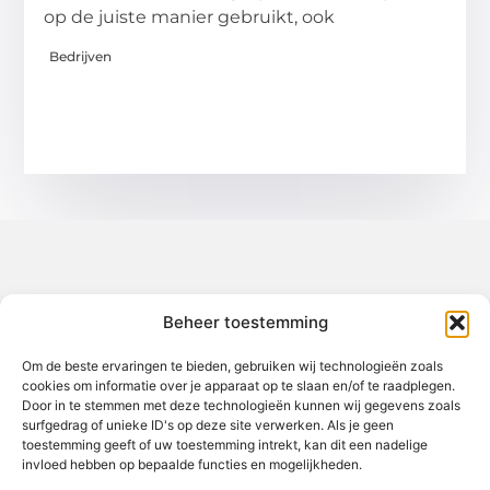
op de juiste manier gebruikt, ook
Bedrijven
Over het-thuisgevoel
Beheer toestemming
Jouw gids voor inspiratie en tips uit het dagelijks leven.
Ontdek een brede verzameling blogs en artikelen die je helpen
om het meeste uit elke dag te halen, met praktische adviezen
Om de beste ervaringen te bieden, gebruiken wij technologieën zoals
en verrassende inzichten.
cookies om informatie over je apparaat op te slaan en/of te raadplegen.
Door in te stemmen met deze technologieën kunnen wij gegevens zoals
Bericht categorie
surfgedrag of unieke ID's op deze site verwerken. Als je geen
toestemming geeft of uw toestemming intrekt, kan dit een nadelige
invloed hebben op bepaalde functies en mogelijkheden.