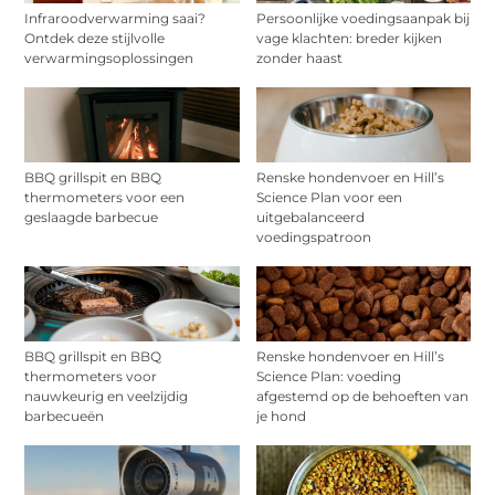
Infraroodverwarming saai?
Persoonlijke voedingsaanpak bij
Ontdek deze stijlvolle
vage klachten: breder kijken
verwarmingsoplossingen
zonder haast
BBQ grillspit en BBQ
Renske hondenvoer en Hill’s
thermometers voor een
Science Plan voor een
geslaagde barbecue
uitgebalanceerd
voedingspatroon
BBQ grillspit en BBQ
Renske hondenvoer en Hill’s
thermometers voor
Science Plan: voeding
nauwkeurig en veelzijdig
afgestemd op de behoeften van
barbecueën
je hond