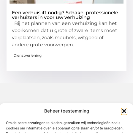
Een verhuislift nodig? Schakel professionele
verhuizers in voor uw verhuizing
Bij het plannen van een verhuizing kan het
voorkomen dat u grote of zware items moet
verplaatsen, zoals meubels, witgoed of
andere grote voorwerpen.
Dienstverlening
Over het-thuisgevoel
Beheer toestemming
Jouw gids voor inspiratie en tips uit het dagelijks leven.
Ontdek een brede verzameling blogs en artikelen die je helpen
om het meeste uit elke dag te halen, met praktische adviezen
Om de beste ervaringen te bieden, gebruiken wij technologieën zoals
en verrassende inzichten.
cookies om informatie over je apparaat op te slaan en/of te raadplegen.