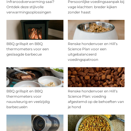
Infraroodverwarming saai?
Persoonlijke voedingsaanpak bij
Ontdek deze stijlvolle
vage klachten: breder kijken
verwarmingsoplossingen
zonder haast
BBQ grillspit en BBQ
Renske hondenvoer en Hill’s
thermometers voor een
Science Plan voor een
geslaagde barbecue
uitgebalanceerd
voedingspatroon
BBQ grillspit en BBQ
Renske hondenvoer en Hill’s
thermometers voor
Science Plan: voeding
nauwkeurig en veelzijdig
afgestemd op de behoeften van
barbecueën
je hond