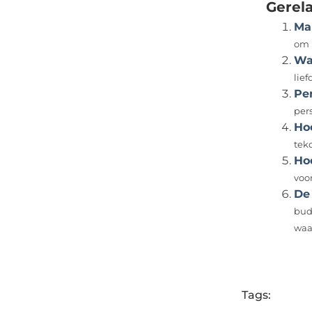
Gerel
Ma
om h
Wa
lief
Per
pers
Hoe
teko
Ho
voo
De
bud
waar
Tags: