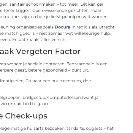
en, sanitair schoonmaken – tot meer. Dit kan per
lpverlener krijgen. Geen wisselende gezichten, maar
e routines zijn, en hoe je liefst geholpen wilt worden.
steuning organisaties zoals
Docura
in regio’s als Utrecht
de match goed is – niet zomaar wat willekeurige hulp,
leven. En dat maakt alles verschil.
aak Vergeten Factor
ijven wonen: je sociale contacten. Eenzaamheid is een
erpere geest, betere gezondheid – punt uit.
elmatig zien. Ga naar een buurtcentrum, doe
.
lgroepen, bridgeclub, computerlessen (want ja,
 zin om uit bed te gaan.
e Check-ups
egelmatige huisarts bezoeken, tandarts, oogarts – het