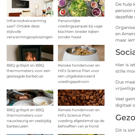
De hulp 
persoon e
dezelfde 
Infraroodverwarming
Persoonlijke
saai? Ontdek deze
voedingsaanpak bij vage
Organisat
stijlvolle
klachten: breder kijken
en Amersf
verwarmingsoplossingen
zonder haast
maar iema
Soci
Hier is i
BBQ grillspit en BBQ
Renske hondenvoer en
thermometers voor een
Hill’s Science Plan voor
stille mo
geslaagde barbecue
een uitgebalanceerd
Dus maak 
voedingspatroon
vrijwillig
Veel gem
digitaal 
BBQ grillspit en BBQ
Renske hondenvoer en
Gezo
thermometers voor
Hill’s Science Plan:
nauwkeurig en veelzijdig
voeding afgestemd op de
barbecueën
behoeften van je hond
Dit is s