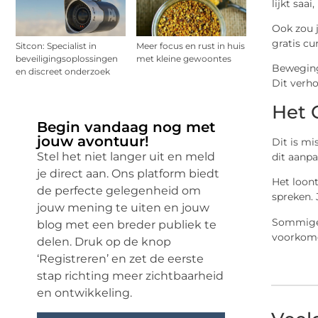
lijkt saa
Ook zou 
gratis cu
Sitcon: Specialist in
Meer focus en rust in huis
beveiligingsoplossingen
met kleine gewoontes
Beweging
en discreet onderzoek
Dit verho
Het 
Begin vandaag nog met
jouw avontuur!
Dit is mi
Stel het niet langer uit en meld
dit aanpa
je direct aan. Ons platform biedt
Het loont
de perfecte gelegenheid om
spreken. 
jouw mening te uiten en jouw
Sommige f
blog met een breder publiek te
voorkome
delen. Druk op de knop
‘Registreren’ en zet de eerste
stap richting meer zichtbaarheid
en ontwikkeling.