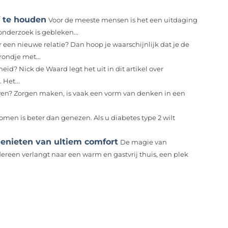
f te houden
Voor de meeste mensen is het een uitdaging
onderzoek is gebleken...
 een nieuwe relatie? Dan hoop je waarschijnlijk dat je de
rondje met...
eid? Nick de Waard legt het uit in dit artikel over
 Het...
leven? Zorgen maken, is vaak een vorm van denken in een
men is beter dan genezen. Als u diabetes type 2 wilt
enieten van ultiem comfort
De magie van
ereen verlangt naar een warm en gastvrij thuis, een plek