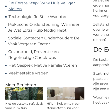
Je ziet h
De Eerste Stap: Jouw Huis Veiliger
eigen hui
Maken
herinneri
voorzorgs
Technologie: Je Stille Wachter
Zelfstand
Praktische Ondersteuning: Wanneer
over je w
Je Wat Extra Hulp Nodig Hebt
wonen, sn
Sociale Contacten Onderhouden: De
dit aan?
Vaak Vergeten Factor
De E
Gezondheid, Preventie en
Regelmatige Check-ups
De basis 
aanpassi
Het Gesprek Met Je Familie Voeren
Veelgestelde vragen
Start met
plaatsen 
zijn deze
Meer Berichten
zijn een 
Woon je 
heet vaa
Kies de beste tuinafvalzak
HPL in huis en tuin een
voor jouw tuin
sterke afwerking voor