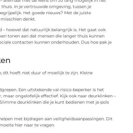
lf – allemaal met de wens om zo lang mogelijk in het
r thuis. In je vertrouwde omgeving, tussen je
egrijpelijk. Het goede nieuws? Met de juiste
 misschien denkt.
d – hoewel dat natuurlijk belangrijk is. Het gaat ook
oeken tonen aan dat mensen die langer thuis kunnen
 sociale contacten kunnen onderhouden. Dus hoe pak je
ken
dit hoeft niet duur of moeilijk te zijn. Kleine
ndgrepen. Een uitstekende val-risico-beperker is het
 maar ongelofelijk effectief. Kijk ook naar deurklinken –
? Slimme deurklinken die je kunt bedienen met je pols
lpen met bijdragen aan veiligheidsaanpassingen. Dit
oeite hier naar te vragen.