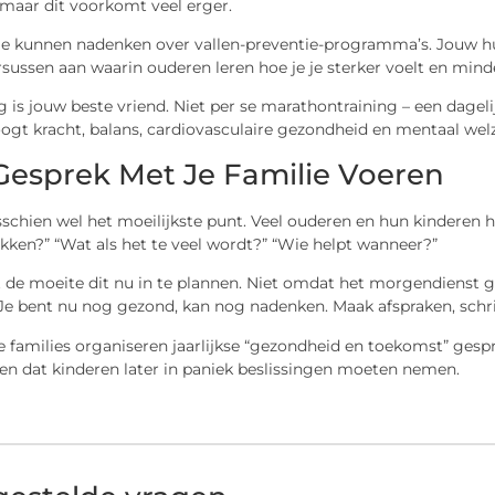
i, maar dit voorkomt veel erger.
je kunnen nadenken over vallen-preventie-programma’s. Jouw hui
rsussen aan waarin ouderen leren hoe je je sterker voelt en minde
 is jouw beste vriend. Niet per se marathontraining – een dage
ogt kracht, balans, cardiovasculaire gezondheid en mentaal welz
Gesprek Met Je Familie Voeren
sschien wel het moeilijkste punt. Veel ouderen en hun kinderen 
kken?” “Wat als het te veel wordt?” “Wie helpt wanneer?”
 de moeite dit nu in te plannen. Niet omdat het morgendienst g
Je bent nu nog gezond, kan nog nadenken. Maak afspraken, schri
amilies organiseren jaarlijkse “gezondheid en toekomst” gespre
n dat kinderen later in paniek beslissingen moeten nemen.