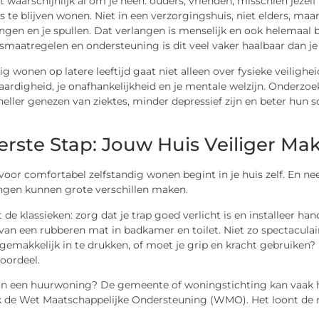
et waarschijnlijk al om je heen: ouders, vrienden, misschien jeze
s te blijven wonen. Niet in een verzorgingshuis, niet elders, maa
ngen en je spullen. Dat verlangen is menselijk en ook helemaal b
maatregelen en ondersteuning is dit veel vaker haalbaar dan je
ig wonen op latere leeftijd gaat niet alleen over fysieke veilighei
aardigheid, je onafhankelijkheid en je mentale welzijn. Onderz
eller genezen van ziektes, minder depressief zijn en beter hun
erste Stap: Jouw Huis Veiliger Ma
voor comfortabel zelfstandig wonen begint in je huis zelf. En nee, 
ngen kunnen grote verschillen maken.
 de klassieken: zorg dat je trap goed verlicht is en installeer ha
van een rubberen mat in badkamer en toilet. Niet zo spectaculair,
 gemakkelijk in te drukken, of moet je grip en kracht gebruiken
voordeel.
in een huurwoning? De gemeente of woningstichting kan vaak he
k de Wet Maatschappelijke Ondersteuning (WMO). Het loont de m