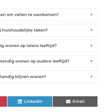
ken om vallen te voorkomen?
▼
j huishoudelijke taken?
▼
ig wonen op latere leeftijd?
▼
fstandig wonen op oudere leeftijd?
▼
standig blijven wonen?
▼
LinkedIn
Email