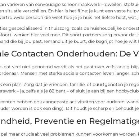
kan variëren van eenvoudige schoonmaakwerk – dweilen, stofzuig
n situatie verschillen. En hier is het fijne: je kunt een vaste hu
vertrouwde persoon die weet hoe je je huis het liefste hebt, wat j
ies gespecialiseerd in thuiszorg, zoals de huishoudelijke onder
oort, werken hier veel mee. Dit soort partners zorg ervoor dat 
nd die bij jou past. Iemand uit je buurt, die begrijpt hoe je wilt 
ale Contacten Onderhouden: De V
ets dat veel niet genoemd wordt als het gaat over zelfstandig bl
ordenaar. Mensen met sterke sociale contacten leven langer, sch
een plan. Zorg dat je vrienden, familie, of buurtgenoten je reg
erswerk – ja, zelfs als je 82 bent – of sluit je aan bij een hobbyclub
eenten hebben ook aangepaste activiteiten voor ouderen: wande
ouder worden is ook een ding). Dit houdt je scherp en behoudt je
ndheid, Preventie en Regelmatig
impel maar cruciaal: veel problemen kunnen voorkomen worden. R