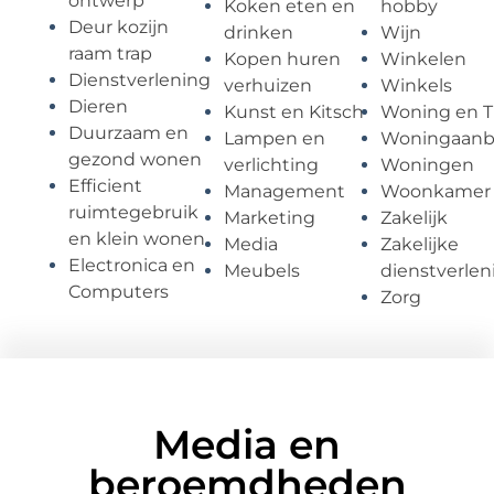
ontwerp
Koken eten en
hobby
Deur kozijn
drinken
Wijn
raam trap
Kopen huren
Winkelen
Dienstverlening
verhuizen
Winkels
Dieren
Kunst en Kitsch
Woning en T
Duurzaam en
Lampen en
Woningaan
gezond wonen
verlichting
Woningen
Efficient
Management
Woonkamer
ruimtegebruik
Marketing
Zakelijk
en klein wonen
Media
Zakelijke
Electronica en
Meubels
dienstverlen
Computers
Zorg
Media en
beroemdheden