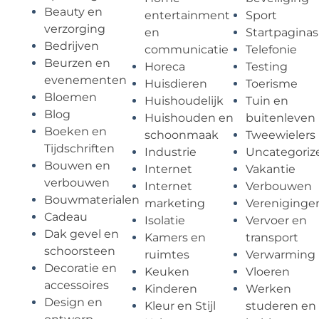
Beauty en
entertainment
Sport
verzorging
en
Startpaginas
Bedrijven
communicatie
Telefonie
Beurzen en
Horeca
Testing
evenementen
Huisdieren
Toerisme
Bloemen
Huishoudelijk
Tuin en
Blog
Huishouden en
buitenleven
Boeken en
schoonmaak
Tweewielers
Tijdschriften
Industrie
Uncategoriz
Bouwen en
Internet
Vakantie
verbouwen
Internet
Verbouwen
Bouwmaterialen
marketing
Vereniginge
Cadeau
Isolatie
Vervoer en
Dak gevel en
Kamers en
transport
schoorsteen
ruimtes
Verwarming
Decoratie en
Keuken
Vloeren
accessoires
Kinderen
Werken
Design en
Kleur en Stijl
studeren en