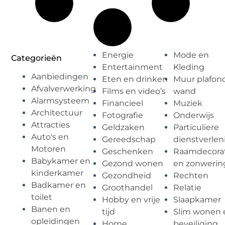
Energie
Mode en
Categorieën
Entertainment
Kleding
Aanbiedingen
Eten en drinken
Muur plafon
Afvalverwerking
Films en video’s
wand
Alarmsysteem
Financieel
Muziek
Architectuur
Fotografie
Onderwijs
Attracties
Geldzaken
Particuliere
Auto's en
Gereedschap
dienstverlen
Motoren
Geschenken
Raamdecorat
Babykamer en
Gezond wonen
en zonwerin
kinderkamer
Gezondheid
Rechten
Badkamer en
Groothandel
Relatie
toilet
Hobby en vrije
Slaapkamer
Banen en
tijd
Slim wonen 
opleidingen
Home
beveiliging