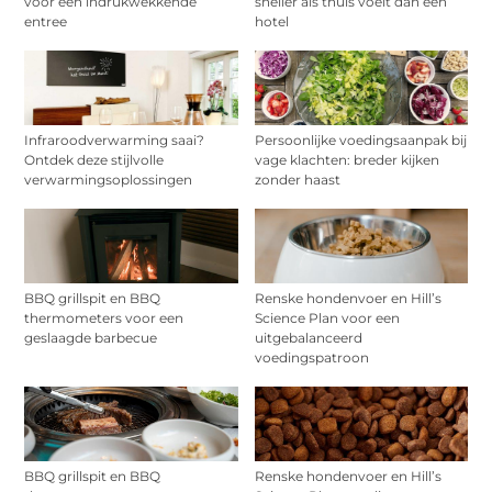
voor een indrukwekkende
sneller als thuis voelt dan een
entree
hotel
Infraroodverwarming saai?
Persoonlijke voedingsaanpak bij
Ontdek deze stijlvolle
vage klachten: breder kijken
verwarmingsoplossingen
zonder haast
BBQ grillspit en BBQ
Renske hondenvoer en Hill’s
thermometers voor een
Science Plan voor een
geslaagde barbecue
uitgebalanceerd
voedingspatroon
BBQ grillspit en BBQ
Renske hondenvoer en Hill’s