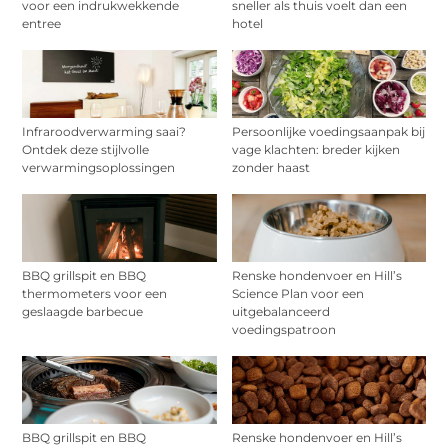
voor een indrukwekkende
sneller als thuis voelt dan een
entree
hotel
Infraroodverwarming saai?
Persoonlijke voedingsaanpak bij
Ontdek deze stijlvolle
vage klachten: breder kijken
verwarmingsoplossingen
zonder haast
BBQ grillspit en BBQ
Renske hondenvoer en Hill’s
thermometers voor een
Science Plan voor een
geslaagde barbecue
uitgebalanceerd
voedingspatroon
BBQ grillspit en BBQ
Renske hondenvoer en Hill’s