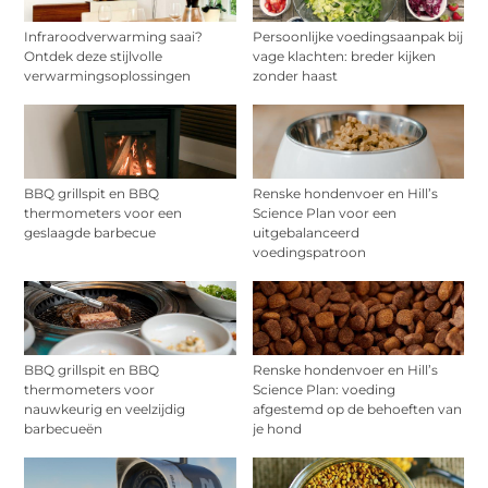
Infraroodverwarming saai?
Persoonlijke voedingsaanpak bij
Ontdek deze stijlvolle
vage klachten: breder kijken
verwarmingsoplossingen
zonder haast
BBQ grillspit en BBQ
Renske hondenvoer en Hill’s
thermometers voor een
Science Plan voor een
geslaagde barbecue
uitgebalanceerd
voedingspatroon
BBQ grillspit en BBQ
Renske hondenvoer en Hill’s
thermometers voor
Science Plan: voeding
nauwkeurig en veelzijdig
afgestemd op de behoeften van
barbecueën
je hond