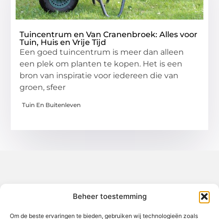
Tuincentrum en Van Cranenbroek: Alles voor
Tuin, Huis en Vrije Tijd
Een goed tuincentrum is meer dan alleen
een plek om planten te kopen. Het is een
bron van inspiratie voor iedereen die van
groen, sfeer
Tuin En Buitenleven
Over het-thuisgevoel
Beheer toestemming
Jouw gids voor inspiratie en tips uit het dagelijks leven.
Ontdek een brede verzameling blogs en artikelen die je helpen
om het meeste uit elke dag te halen, met praktische adviezen
Om de beste ervaringen te bieden, gebruiken wij technologieën zoals