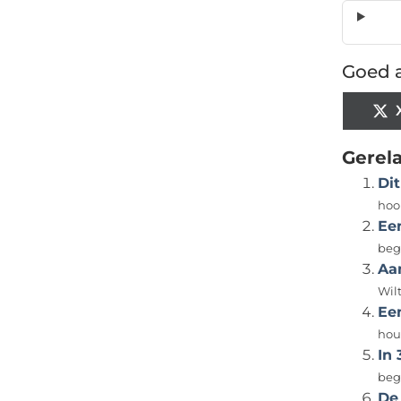
Goed a
Gerel
Dit
hoo
Ee
begr
Aa
Wil
Ee
hou
In
beg
De