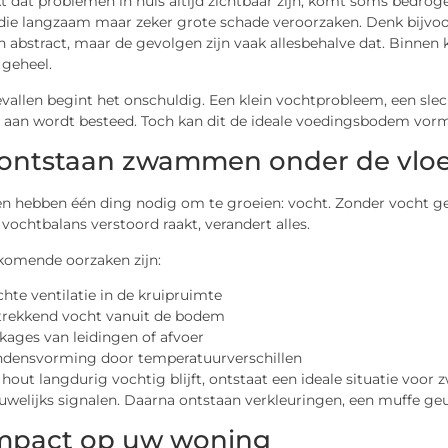
 dat problemen in huis altijd zichtbaar zijn, komt soms bedroge
 die langzaam maar zeker grote schade veroorzaken. Denk bijvo
 abstract, maar de gevolgen zijn vaak allesbehalve dat. Binnen k
 geheel.
evallen begint het onschuldig. Een klein vochtprobleem, een sle
 aan wordt besteed. Toch kan dit de ideale voedingsbodem vor
ontstaan zwammen onder de vloe
hebben één ding nodig om te groeien: vocht. Zonder vocht gee
 vochtbalans verstoord raakt, verandert alles.
komende oorzaken zijn:
chte ventilatie in de kruipruimte
rekkend vocht vanuit de bodem
kages van leidingen of afvoer
densvorming door temperatuurverschillen
out langdurig vochtig blijft, ontstaat een ideale situatie voor 
auwelijks signalen. Daarna ontstaan verkleuringen, een muffe geur
mpact op uw woning