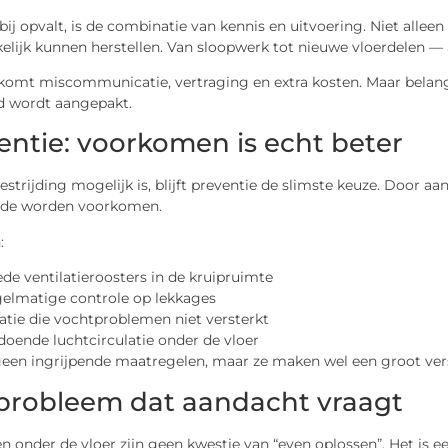
ij opvalt, is de combinatie van kennis en uitvoering. Niet alle
lijk kunnen herstellen. Van sloopwerk tot nieuwe vloerdelen — a
komt miscommunicatie, vertraging en extra kosten. Maar belangr
d wordt aangepakt.
entie: voorkomen is echt beter
strijding mogelijk is, blijft preventie de slimste keuze. Door a
ende worden voorkomen.
:
de ventilatieroosters in de kruipruimte
elmatige controle op lekkages
latie die vochtproblemen niet versterkt
doende luchtcirculatie onder de vloer
geen ingrijpende maatregelen, maar ze maken wel een groot vers
probleem dat aandacht vraagt
nder de vloer zijn geen kwestie van “even oplossen”. Het is een 