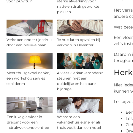
voor jouw tuin
sterke afwerking voor
natte en druk gebruikte
Het verr
plekken
andere co
Wat bete
Een vloer
Verkopen onder tijdsdruk
Je huis laten opvallen bij
zelfs ins
door een nieuwe baan
verkoop in Deventer
Daarom is
terugko
Herk
Meer thuisgevoel dankzij
Alvleesklierkankeronderzoek
een workshop servies
steunen met een
schilderen
duidelijke en haalbare
Niet iede
bijdrage
kunnen w
Let bijvo
Een
Een luxe gietvloer in
Waarom een
Los
Brabant voor een
vakantiehuisje sneller als
Zic
indrukwekkende entree
thuis voelt dan een hotel
Onv