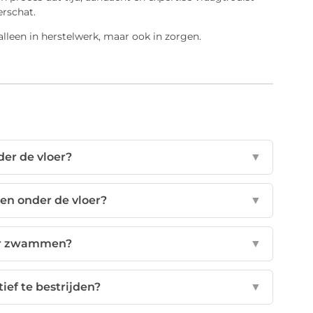
rschat.
alleen in herstelwerk, maar ook in zorgen.
er de vloer?
▼
n onder de vloer?
▼
oor zwammen?
▼
ef te bestrijden?
▼