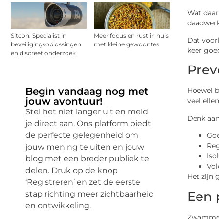
Wat daarb
daadwerke
Sitcon: Specialist in
Meer focus en rust in huis
Dat voor
beveiligingsoplossingen
met kleine gewoontes
keer goe
en discreet onderzoek
Prev
Begin vandaag nog met
Hoewel be
jouw avontuur!
veel ell
Stel het niet langer uit en meld
Denk aan
je direct aan. Ons platform biedt
de perfecte gelegenheid om
Goe
Reg
jouw mening te uiten en jouw
Iso
blog met een breder publiek te
Vol
delen. Druk op de knop
Het zijn 
‘Registreren’ en zet de eerste
Een 
stap richting meer zichtbaarheid
en ontwikkeling.
Zwammen o