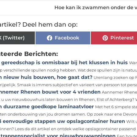
Hoe kan ik zwammen onder de 
rtikel? Deel hem dan op:
X (Twitter)
Facebook
Pinterest
ateerde Berichten:
 gereedschap is onmisbaar bij het klussen in huis
Wan
p verschillende spullen nodig hebben. Wat deze spullen zijn is natuur
n nieuw huis bouwen, hoe gaat dat?
Urenlang zoeken op Fu
ijpelijk. Smaak is immers subjectief en varieert van persoon tot perso
nnemer Rhenen bouwt voor 4 vrienden
Aannemer Rhenen 
t u uw nieuwbouwhuis laten bouwen in Rhenen, Elst of Achterberg? Wi
n duurzame goedkope laminaatvloer
Met het 6 simpele st
ten onderbouwing van jou dromen samen. Op zoek naar ene Devorvlo
 3 eenvoudige stappen uw opslagcontainer huren
Wilt 
innen? Lees da dit artikel en ontdek welke opslagcontainer passend is
 trappenspecialist voor nieuwbouwwoningen
Een houte