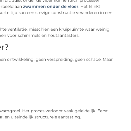
n uit. Juist onder de vloer kunnen zich processen
orbeeld aan
zwammen onder de vloer
. Het klinkt
orte tijd kan een stevige constructie veranderen in een
chte ventilatie, misschien een kruipruimte waar weinig
men voor schimmels en houtaantasters.
r?
n ontwikkeling, geen verspreiding, geen schade. Maar
zwamgroei. Het proces verloopt vaak geleidelijk. Eerst
, en uiteindelijk structurele aantasting.