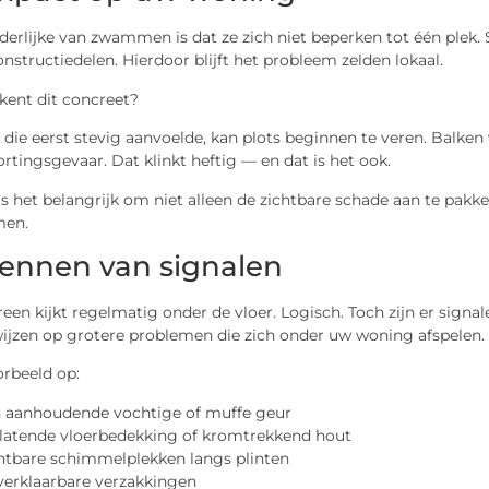
aderlijke van zwammen is dat ze zich niet beperken tot één ple
nstructiedelen. Hierdoor blijft het probleem zelden lokaal.
kent dit concreet?
 die eerst stevig aanvoelde, kan plots beginnen te veren. Balken 
tortingsgevaar. Dat klinkt heftig — en dat is het ook.
 het belangrijk om niet alleen de zichtbare schade aan te pakke
men.
ennen van signalen
reen kijkt regelmatig onder de vloer. Logisch. Toch zijn er sign
ijzen op grotere problemen die zich onder uw woning afspelen.
orbeeld op:
 aanhoudende vochtige of muffe geur
latende vloerbedekking of kromtrekkend hout
htbare schimmelplekken langs plinten
erklaarbare verzakkingen