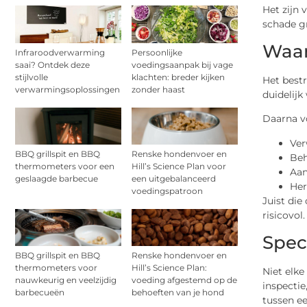
Het zijn 
schade g
Waar
Infraroodverwarming
Persoonlijke
saai? Ontdek deze
voedingsaanpak bij vage
stijlvolle
klachten: breder kijken
Het best
verwarmingsoplossingen
zonder haast
duidelijk
Daarna vo
Ver
BBQ grillspit en BBQ
Renske hondenvoer en
Beh
thermometers voor een
Hill’s Science Plan voor
Aan
geslaagde barbecue
een uitgebalanceerd
Her
voedingspatroon
Juist die
risicovo
Spec
BBQ grillspit en BBQ
Renske hondenvoer en
thermometers voor
Hill’s Science Plan:
Niet elk
nauwkeurig en veelzijdig
voeding afgestemd op de
inspectie
barbecueën
behoeften van je hond
tussen ee