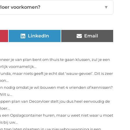
vloer voorkomen?
▼
LinkedIn
Email
neer je van plan bent om thuis te gaan klussen, zul je een
lijk voornamelijk...
nda, maar niets geeft je echt dat ‘wauw-gevoel’. Dit is zeer
on...
nodig omdat je wil bouwen met 4 vrienden of kennissen?
lt u...
appen plan van Decorvloer stelt jou dus heel eenvoudig de
er...
u een Opslagcontainer huren, maar u weet niet waar u moet
 bij uw...
n trap laten plaatsen in uw nieuwbouwwoning is een