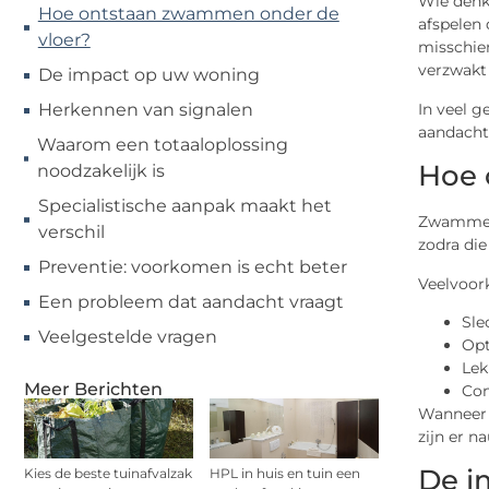
Wie denkt
Hoe ontstaan zwammen onder de
afspelen
vloer?
misschien
verzwakt
De impact op uw woning
In veel g
Herkennen van signalen
aandacht
Waarom een totaaloplossing
Hoe 
noodzakelijk is
Specialistische aanpak maakt het
Zwammen 
verschil
zodra die
Preventie: voorkomen is echt beter
Veelvoor
Een probleem dat aandacht vraagt
Sle
Veelgestelde vragen
Opt
Lek
Meer Berichten
Con
Wanneer h
zijn er n
De i
Kies de beste tuinafvalzak
HPL in huis en tuin een