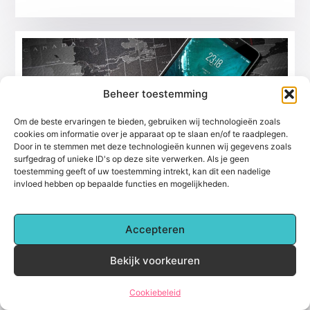
Beheer toestemming
Om de beste ervaringen te bieden, gebruiken wij technologieën zoals
cookies om informatie over je apparaat op te slaan en/of te raadplegen.
Door in te stemmen met deze technologieën kunnen wij gegevens zoals
surfgedrag of unieke ID's op deze site verwerken. Als je geen
Ontdek de voordelen van een lokale
toestemming geeft of uw toestemming intrekt, kan dit een nadelige
telefoonwinkel in Oldenzaal
invloed hebben op bepaalde functies en mogelijkheden.
In een wereld waar smartphones een
essentieel onderdeel van ons dagelijks leven
zijn geworden, is de aanwezigheid van een
Accepteren
betrouwbare telefoonwinkel in Oldenzaal
(Telefoonshop) onmisbaar.
Bekijk voorkeuren
Winkelen
Cookiebeleid