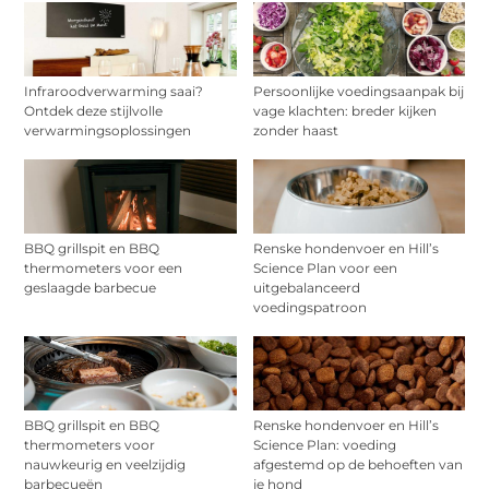
Infraroodverwarming saai?
Persoonlijke voedingsaanpak bij
Ontdek deze stijlvolle
vage klachten: breder kijken
verwarmingsoplossingen
zonder haast
BBQ grillspit en BBQ
Renske hondenvoer en Hill’s
thermometers voor een
Science Plan voor een
geslaagde barbecue
uitgebalanceerd
voedingspatroon
BBQ grillspit en BBQ
Renske hondenvoer en Hill’s
thermometers voor
Science Plan: voeding
nauwkeurig en veelzijdig
afgestemd op de behoeften van
barbecueën
je hond