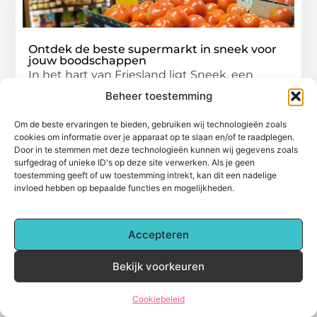
Ontdek de beste supermarkt in sneek voor
jouw boodschappen
In het hart van Friesland ligt Sneek, een
charmante stad met een rijke geschiedenis
Beheer toestemming
en een bruisende gemeenschap. Voor de
Om de beste ervaringen te bieden, gebruiken wij technologieën zoals
bewoners van Sneek is de
cookies om informatie over je apparaat op te slaan en/of te raadplegen.
Door in te stemmen met deze technologieën kunnen wij gegevens zoals
Winkelen
surfgedrag of unieke ID's op deze site verwerken. Als je geen
toestemming geeft of uw toestemming intrekt, kan dit een nadelige
invloed hebben op bepaalde functies en mogelijkheden.
Accepteren
Bekijk voorkeuren
Cookiebeleid