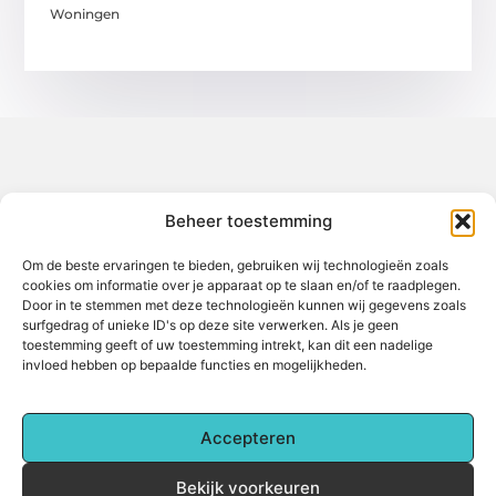
Woningen
Over het-thuisgevoel
Beheer toestemming
Jouw gids voor inspiratie en tips uit het dagelijks leven.
Ontdek een brede verzameling blogs en artikelen die je helpen
om het meeste uit elke dag te halen, met praktische adviezen
Om de beste ervaringen te bieden, gebruiken wij technologieën zoals
en verrassende inzichten.
cookies om informatie over je apparaat op te slaan en/of te raadplegen.
Door in te stemmen met deze technologieën kunnen wij gegevens zoals
Bericht categorie
surfgedrag of unieke ID's op deze site verwerken. Als je geen
toestemming geeft of uw toestemming intrekt, kan dit een nadelige
invloed hebben op bepaalde functies en mogelijkheden.
Main Links
Accepteren
Backlinks kopen: Alles wat je moet weten voor betere online zichtbaarheid
Hoe kan je online geld verdienen? Een complete gids voor beginners
Bekijk voorkeuren