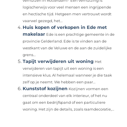
verhuizen in Rotterdam? Een verhuizing is
logischerwijs voor veel mensen een ingrijpende
en hectische tijd. Hetgeen men vertrouwt wordt
vaarwel gezegd, het...
Huis kopen of verkopen in Ede met
makelaar
Ede is een prachtige gemeente in de
provincie Gelderland. Ede is te vinden aan de
westkant van de Veluwe en de aan de zuidelijke
grens...
Tapijt verwijderen uit woning
Het
verwijderen van tapijt uit een woning is een
intensieve klus. Al helemaal wanneer je die taak
zelf op je neemt. We hebben een paar...
Kunststof kozijnen
Kozijnen vormen een
centraal onderdeel van elk interieur, of het nu
gaat om een bedrijfspand of een particuliere
woning. Het zijn de details, zoals raamdecoratie,...