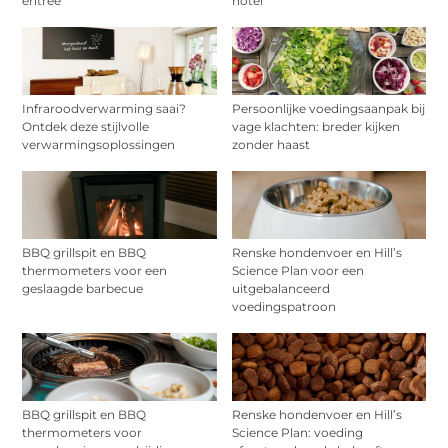
entree
hotel
Infraroodverwarming saai?
Persoonlijke voedingsaanpak bij
Ontdek deze stijlvolle
vage klachten: breder kijken
verwarmingsoplossingen
zonder haast
BBQ grillspit en BBQ
Renske hondenvoer en Hill’s
thermometers voor een
Science Plan voor een
geslaagde barbecue
uitgebalanceerd
voedingspatroon
BBQ grillspit en BBQ
Renske hondenvoer en Hill’s
thermometers voor
Science Plan: voeding