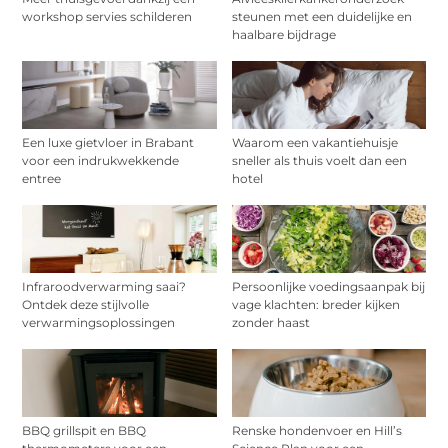
workshop servies schilderen
steunen met een duidelijke en
haalbare bijdrage
Een luxe gietvloer in Brabant
Waarom een vakantiehuisje
voor een indrukwekkende
sneller als thuis voelt dan een
entree
hotel
Infraroodverwarming saai?
Persoonlijke voedingsaanpak bij
Ontdek deze stijlvolle
vage klachten: breder kijken
verwarmingsoplossingen
zonder haast
BBQ grillspit en BBQ
Renske hondenvoer en Hill’s