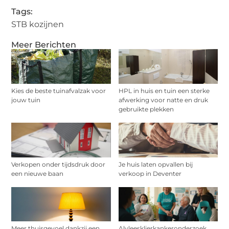
Tags:
STB kozijnen
Meer Berichten
Kies de beste tuinafvalzak voor
HPL in huis en tuin een sterke
jouw tuin
afwerking voor natte en druk
gebruikte plekken
Verkopen onder tijdsdruk door
Je huis laten opvallen bij
een nieuwe baan
verkoop in Deventer
Meer thuisgevoel dankzij een
Alvleesklierkankeronderzoek