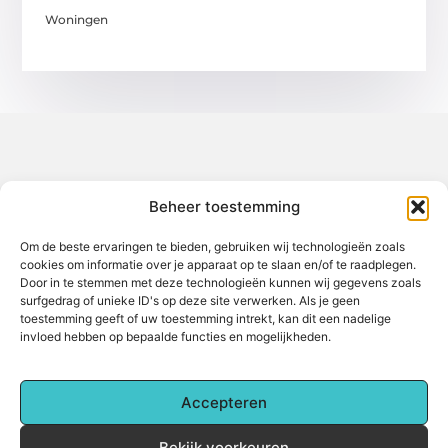
Woningen
Over het-thuisgevoel
Beheer toestemming
Jouw gids voor inspiratie en tips uit het dagelijks leven.
Ontdek een brede verzameling blogs en artikelen die je helpen
om het meeste uit elke dag te halen, met praktische adviezen
Om de beste ervaringen te bieden, gebruiken wij technologieën zoals
en verrassende inzichten.
cookies om informatie over je apparaat op te slaan en/of te raadplegen.
Door in te stemmen met deze technologieën kunnen wij gegevens zoals
Bericht categorie
surfgedrag of unieke ID's op deze site verwerken. Als je geen
toestemming geeft of uw toestemming intrekt, kan dit een nadelige
invloed hebben op bepaalde functies en mogelijkheden.
Main Links
Accepteren
Backlinks kopen: Alles wat je moet weten voor betere online zichtbaarheid
Hoe kan je online geld verdienen? Een complete gids voor beginners
Bekijk voorkeuren