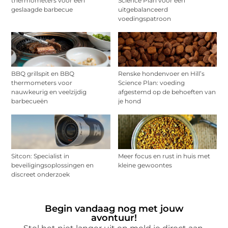
thermometers voor een
Science Plan voor een
geslaagde barbecue
uitgebalanceerd
voedingspatroon
BBQ grillspit en BBQ
Renske hondenvoer en Hill’s
thermometers voor
Science Plan: voeding
nauwkeurig en veelzijdig
afgestemd op de behoeften van
barbecueën
je hond
Sitcon: Specialist in
Meer focus en rust in huis met
beveiligingsoplossingen en
kleine gewoontes
discreet onderzoek
Begin vandaag nog met jouw
avontuur!