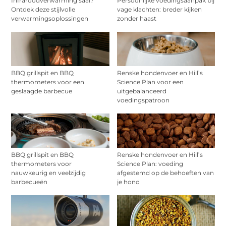
Infraroodverwarming saai?
Persoonlijke voedingsaanpak bij
Ontdek deze stijlvolle
vage klachten: breder kijken
verwarmingsoplossingen
zonder haast
BBQ grillspit en BBQ
Renske hondenvoer en Hill’s
thermometers voor een
Science Plan voor een
geslaagde barbecue
uitgebalanceerd
voedingspatroon
BBQ grillspit en BBQ
Renske hondenvoer en Hill’s
thermometers voor
Science Plan: voeding
nauwkeurig en veelzijdig
afgestemd op de behoeften van
barbecueën
je hond