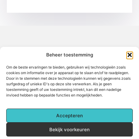
Over het-thuisgevoel
Beheer toestemming
Jouw gids voor inspiratie en tips uit het dagelijks leven.
Ontdek een brede verzameling blogs en artikelen die je helpen
om het meeste uit elke dag te halen, met praktische adviezen
Om de beste ervaringen te bieden, gebruiken wij technologieën zoals
en verrassende inzichten.
cookies om informatie over je apparaat op te slaan en/of te raadplegen.
Door in te stemmen met deze technologieën kunnen wij gegevens zoals
Bericht categorie
surfgedrag of unieke ID's op deze site verwerken. Als je geen
toestemming geeft of uw toestemming intrekt, kan dit een nadelige
invloed hebben op bepaalde functies en mogelijkheden.
Main Links
Accepteren
Backlinks kopen: Alles wat je moet weten voor betere online zichtbaarheid
Hoe kan je online geld verdienen? Een complete gids voor beginners
Bekijk voorkeuren