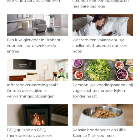
workshop servies schilderen
steunen met een duidelijke en
haalbare bijdrage
Een luxe gietvloer in Brabant
Waarom een vakantiehuisje
voor een indrukwekkende
sneller als thuis voelt dan een
entree
hotel
Infraroodverwarming saai?
Persoonlijke voedingsaanpak bij
Ontdek deze stijlvolle
vage klachten: breder kijken
verwarmingsoplossingen
zonder haast
BBQ grillspit en BBQ
Renske hondenvoer en Hill’s
thermometers voor een
Science Plan voor een