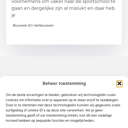
voornemens om vaker naar de sportschool te
gaan en dergelijke zijn al mislukt en daar heb
je
Bouwen En Verbouwen
Over het-thuisgevoel
Beheer toestemming
Jouw gids voor inspiratie en tips uit het dagelijks leven.
Ontdek een brede verzameling blogs en artikelen die je helpen
om het meeste uit elke dag te halen, met praktische adviezen
Om de beste ervaringen te bieden, gebruiken wij technologieën zoals
en verrassende inzichten.
cookies om informatie over je apparaat op te slaan en/of te raadplegen.
Door in te stemmen met deze technologieën kunnen wij gegevens zoals
Bericht categorie
surfgedrag of unieke ID's op deze site verwerken. Als je geen
toestemming geeft of uw toestemming intrekt, kan dit een nadelige
invloed hebben op bepaalde functies en mogelijkheden.