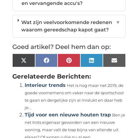
en vervangende accu's?
Wat zijn veelvoorkomende redenen
▼
waarom gereedschap kapot gaat?
Goed artikel? Deel hem dan op:
X
Facebook
Pinterest
LinkedIn
Email
(Twitter)
Gerelateerde Berichten:
Interieur trends
Het is nog maar net 2019, de
goede voornemens om vaker naar de sportschool
te gaan en dergelijke zijn al mislukt en daar heb
je...
Tijd voor een nieuwe houten trap
Ben je
net trots eigenaar geworden van een nieuwe
woning, maar valt de trap bijna van ellende uit
elkaar? Of wonen jullie nu al een...