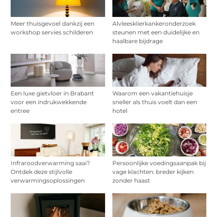
Meer thuisgevoel dankzij een
Alvleesklierkankeronderzoek
workshop servies schilderen
steunen met een duidelijke en
haalbare bijdrage
Een luxe gietvloer in Brabant
Waarom een vakantiehuisje
voor een indrukwekkende
sneller als thuis voelt dan een
entree
hotel
Infraroodverwarming saai?
Persoonlijke voedingsaanpak bij
Ontdek deze stijlvolle
vage klachten: breder kijken
verwarmingsoplossingen
zonder haast