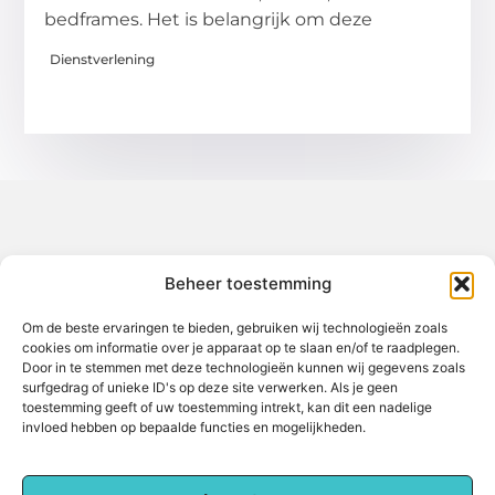
bedframes. Het is belangrijk om deze
Dienstverlening
Over het-thuisgevoel
Beheer toestemming
Jouw gids voor inspiratie en tips uit het dagelijks leven.
Ontdek een brede verzameling blogs en artikelen die je helpen
om het meeste uit elke dag te halen, met praktische adviezen
Om de beste ervaringen te bieden, gebruiken wij technologieën zoals
en verrassende inzichten.
cookies om informatie over je apparaat op te slaan en/of te raadplegen.
Door in te stemmen met deze technologieën kunnen wij gegevens zoals
Bericht categorie
surfgedrag of unieke ID's op deze site verwerken. Als je geen
toestemming geeft of uw toestemming intrekt, kan dit een nadelige
invloed hebben op bepaalde functies en mogelijkheden.
Main Links