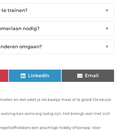
te trainen?
▼
Pomeriaan nodig?
▼
inderen omgaan?
▼
LinkedIn
Email
n maten en dat weet je als baasje maar al te goed! De keuze
woning kan soms erg lastig zijn. Het brengt veel met zich
vogelliefhebbers een prachtige hobby of beroep. Voor