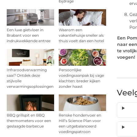
bijdrage
erv
Gez
ver
Pom
Een luxe gietvloer in
Waarom een
Brabant voor een
vakantiehuisje sneller als
Een Pome
indrukwekkende entree
thuis voelt dan een hotel
naar een
te vroli
voegen!
Infraroodverwarming
Persoonlijke
saai? Ontdek deze
voedingsaanpak bij vage
stijlvolle
klachten: breder kijken
verwarmingsoplossingen
zonder haast
Veel
BBQ grillspit en BBQ
Renske hondenvoer en
thermometers voor een
Hill’s Science Plan voor
geslaagde barbecue
een uitgebalanceerd
voedingspatroon