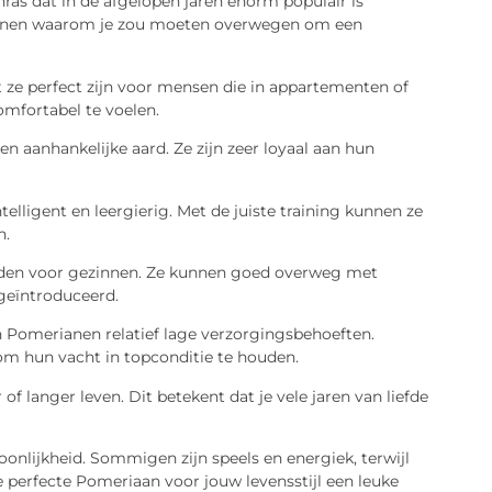
as dat in de afgelopen jaren enorm populair is
redenen waarom je zou moeten overwegen om een
 ze perfect zijn voor mensen die in appartementen of
omfortabel te voelen.
aanhankelijke aard. Ze zijn zeer loyaal aan hun
telligent en leergierig. Met de juiste training kunnen ze
n.
nden voor gezinnen. Ze kunnen goed overweg met
 geïntroduceerd.
 Pomerianen relatief lage verzorgingsbehoeften.
om hun vacht in topconditie te houden.
f langer leven. Dit betekent dat je vele jaren van liefde
oonlijkheid. Sommigen zijn speels en energiek, terwijl
 perfecte Pomeriaan voor jouw levensstijl een leuke