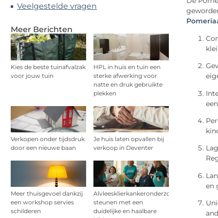
De Pomeri
Veelgestelde vragen
geworden
Pomeria
Meer Berichten
Com
kle
Gew
Kies de beste tuinafvalzak
HPL in huis en tuin een
eig
voor jouw tuin
sterke afwerking voor
natte en druk gebruikte
Int
plekken
een
Per
kin
Verkopen onder tijdsdruk
Je huis laten opvallen bij
Lag
door een nieuwe baan
verkoop in Deventer
Reg
Lan
en 
Meer thuisgevoel dankzij
Alvleesklierkankeronderzoek
Uni
een workshop servies
steunen met een
schilderen
duidelijke en haalbare
and