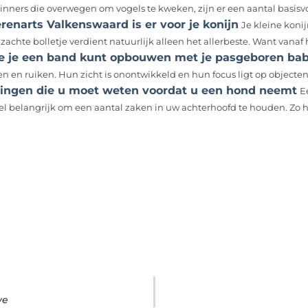
inners die overwegen om vogels te kweken, zijn er een aantal basisv
renarts Valkenswaard is er voor je konijn
Je kleine konij
zachte bolletje verdient natuurlijk alleen het allerbeste. Want vanaf h
e je een band kunt opbouwen met je pasgeboren ba
n en ruiken. Hun zicht is onontwikkeld en hun focus ligt op objecten 
dingen die u moet weten voordat u een hond neemt
E
wel belangrijk om een aantal zaken in uw achterhoofd te houden. Zo he
we