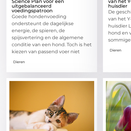
Science Plan voor een
van het Y
uitgebalanceerd
huisdier
voedingspatroon
De gesch
Goede hondenvoeding
van het Y
ondersteunt de dagelijkse
huisdier 
energie, de spieren, de
hond en v
spijsvertering en de algemene
sommige 
conditie van een hond. Toch is het
Dieren
kiezen van passend voer niet
Dieren