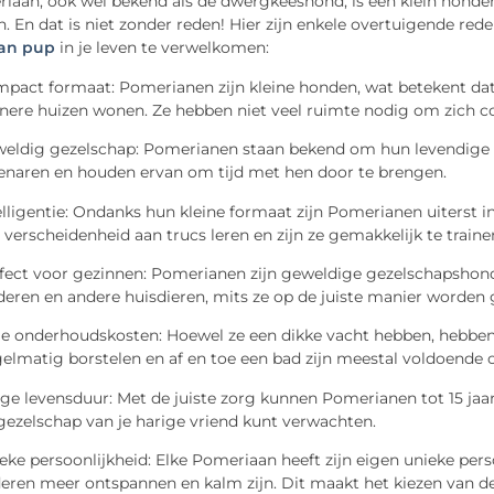
aan, ook wel bekend als de dwergkeeshond, is een klein hondenr
. En dat is niet zonder reden! Hier zijn enkele overtuigende 
an pup
in je leven te verwelkomen:
pact formaat: Pomerianen zijn kleine honden, wat betekent dat
inere huizen wonen. Ze hebben niet veel ruimte nodig om zich c
eldig gezelschap: Pomerianen staan bekend om hun levendige en 
enaren en houden ervan om tijd met hen door te brengen.
elligentie: Ondanks hun kleine formaat zijn Pomerianen uiterst in
 verscheidenheid aan trucs leren en zijn ze gemakkelijk te traine
fect voor gezinnen: Pomerianen zijn geweldige gezelschapsho
deren en andere huisdieren, mits ze op de juiste manier worden
e onderhoudskosten: Hoewel ze een dikke vacht hebben, hebben
elmatig borstelen en af en toe een bad zijn meestal voldoende 
ge levensduur: Met de juiste zorg kunnen Pomerianen tot 15 jaar o
gezelschap van je harige vriend kunt verwachten.
eke persoonlijkheid: Elke Pomeriaan heeft zijn eigen unieke pers
eren meer ontspannen en kalm zijn. Dit maakt het kiezen van de