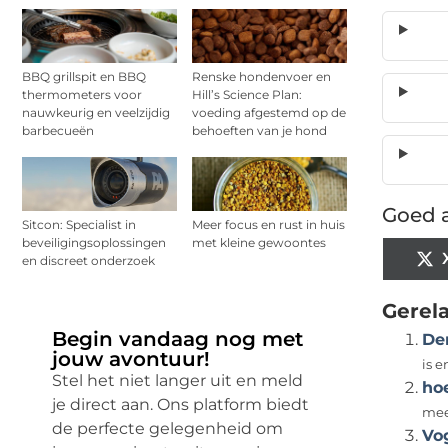
BBQ grillspit en BBQ
Renske hondenvoer en
thermometers voor
Hill’s Science Plan:
nauwkeurig en veelzijdig
voeding afgestemd op de
barbecueën
behoeften van je hond
Goed a
Sitcon: Specialist in
Meer focus en rust in huis
beveiligingsoplossingen
met kleine gewoontes
en discreet onderzoek
Gerel
Begin vandaag nog met
De
jouw avontuur!
is 
Stel het niet langer uit en meld
hoe
je direct aan. Ons platform biedt
mee
de perfecte gelegenheid om
Vo