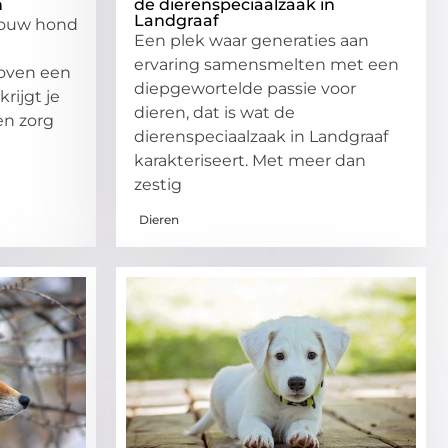
n
de dierenspeciaalzaak in
Landgraaf
 jouw hond
Een plek waar generaties aan
ervaring samensmelten met een
oven een
diepgewortelde passie voor
rijgt je
dieren, dat is wat de
en zorg
dierenspeciaalzaak in Landgraaf
karakteriseert. Met meer dan
zestig
Dieren