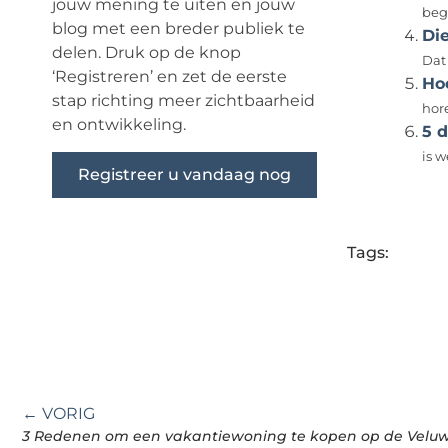
jouw mening te uiten en jouw
beg
blog met een breder publiek te
Die
delen. Druk op de knop
Dat 
‘Registreren’ en zet de eerste
Ho
stap richting meer zichtbaarheid
hore
en ontwikkeling.
5 
is 
Registreer u vandaag nog
Tags:
← VORIG
3 Redenen om een vakantiewoning te kopen op de Velu