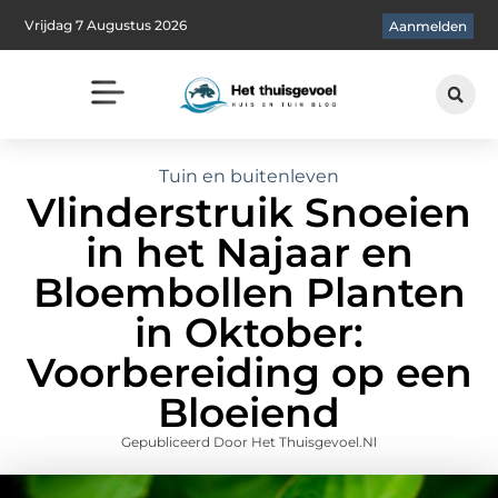
Vrijdag 7 Augustus 2026
Aanmelden
Tuin en buitenleven
Vlinderstruik Snoeien
in het Najaar en
Bloembollen Planten
in Oktober:
Voorbereiding op een
Bloeiend
Gepubliceerd Door Het Thuisgevoel.nl