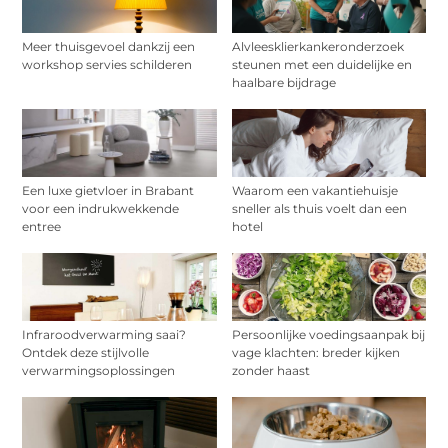
Meer thuisgevoel dankzij een
Alvleesklierkankeronderzoek
workshop servies schilderen
steunen met een duidelijke en
haalbare bijdrage
Een luxe gietvloer in Brabant
Waarom een vakantiehuisje
voor een indrukwekkende
sneller als thuis voelt dan een
entree
hotel
Infraroodverwarming saai?
Persoonlijke voedingsaanpak bij
Ontdek deze stijlvolle
vage klachten: breder kijken
verwarmingsoplossingen
zonder haast