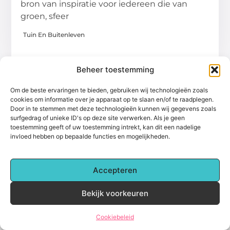
bron van inspiratie voor iedereen die van
groen, sfeer
Tuin En Buitenleven
Beheer toestemming
Om de beste ervaringen te bieden, gebruiken wij technologieën zoals
cookies om informatie over je apparaat op te slaan en/of te raadplegen.
Door in te stemmen met deze technologieën kunnen wij gegevens zoals
surfgedrag of unieke ID's op deze site verwerken. Als je geen
Over het-thuisgevoel
toestemming geeft of uw toestemming intrekt, kan dit een nadelige
Jouw gids voor inspiratie en tips uit het dagelijks leven.
invloed hebben op bepaalde functies en mogelijkheden.
Ontdek een brede verzameling blogs en artikelen die je helpen
om het meeste uit elke dag te halen, met praktische adviezen
en verrassende inzichten.
Accepteren
Bericht categorie
Bekijk voorkeuren
Cookiebeleid
Main Links