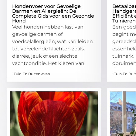
Hondenvoer voor Gevoelige
Betaalba
Darmen en Allergieën: De
Handgere
Complete Gids voor een Gezonde
Efficiënt
Hond
Tuinieren
Veel honden hebben last van
Een goed
gevoelige darmen of
begint me
voedselallergieën, wat kan leiden
gereedsc
tot vervelende klachten zoals
essentiël
diarree, jeuk of een slechte
tuinhark. 
vachtconditie. Het kiezen van
opruimen
Tuin En Buitenleven
Tuin En Bui