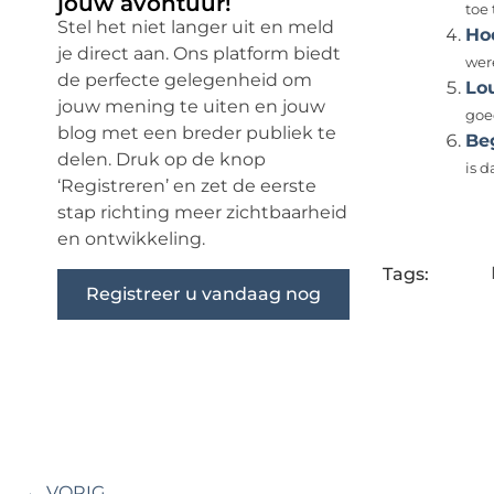
jouw avontuur!
toe
Stel het niet langer uit en meld
Ho
je direct aan. Ons platform biedt
wer
de perfecte gelegenheid om
Lo
jouw mening te uiten en jouw
goed
blog met een breder publiek te
Be
delen. Druk op de knop
is d
‘Registreren’ en zet de eerste
stap richting meer zichtbaarheid
en ontwikkeling.
Tags:
Registreer u vandaag nog
← VORIG