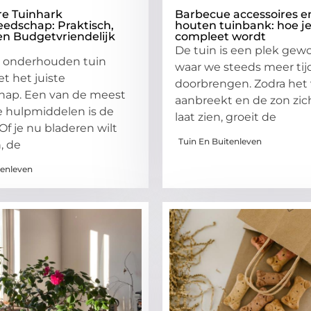
re Tuinhark
Barbecue accessoires e
edschap: Praktisch,
houten tuinbank: hoe je
 en Budgetvriendelijk
compleet wordt
De tuin is een plek gew
 onderhouden tuin
waar we steeds meer tij
t het juiste
doorbrengen. Zodra het 
hap. Een van de meest
aanbreekt en de zon zic
e hulpmiddelen is de
laat zien, groeit de
Of je nu bladeren wilt
Tuin En Buitenleven
, de
tenleven