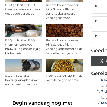
BBQ grillspit en BBQ
Renske hondenvoer en
thermometers voor een
Hill’s Science Plan voor
geslaagde barbecue
een uitgebalanceerd
voedingspatroon
BBQ grillspit en BBQ
Renske hondenvoer en
thermometers voor
Hill’s Science Plan:
nauwkeurig en veelzijdig
voeding afgestemd op de
Goed a
barbecueën
behoeften van je hond
Gerel
Sitcon: Specialist in
Meer focus en rust in huis
Re
beveiligingsoplossingen
met kleine gewoontes
en discreet onderzoek
nie
7 t
kara
Begin vandaag nog met
Ma