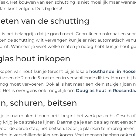
Teak. Het bouwen van een schutting is niet moeilijk maar wanneer
an kunt volgen. Dus bij deze!
ten van de schutting
t is het belangrijk dat je goed meet. Gebruik een rolmaat en schri
en de schutting wilt vervangen kun je er niet automatisch vanu
omt. Wanneer je weet welke maten je nodig hebt kun je hout ga
las hout inkopen
nkopen van hout kun je terecht bij je lokale
houthandel in Roos
 tussen de 2 en de 5 meter en in verschillende diktes. Hou er bij
nog moet vervoeren. Ook al is het maar een klein stukje rijden n
k. Het is overigens ook mogelijk om
Douglas hout in Roosenda
n, schuren, beitsen
je je materialen binnen hebt begint het werk pas echt. Geschaa
g krijg je de strakste lijnen. Daarna ga je aan de slag met ee
voor de derde stap, het beitsen. Door je planken te impregneren 
eits in verschillende kleuren kopen. Veel mensen hebben ook
tu