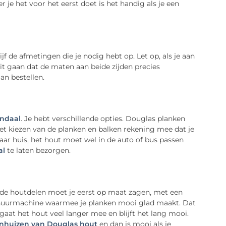
 je het voor het eerst doet is het handig als je een
jf de afmetingen die je nodig hebt op. Let op, als je aan
it gaan dat de maten aan beide zijden precies
an bestellen.
endaal
. Je hebt verschillende opties. Douglas planken
 het kiezen van de planken en balken rekening mee dat je
aar huis, het hout moet wel in de auto of bus passen
al
te laten bezorgen.
fde houtdelen moet je eerst op maat zagen, met een
n schuurmachine waarmee je planken mooi glad maakt. Dat
gaat het hout veel langer mee en blijft het lang mooi.
inhuizen van Douglas hout
en dan is mooi als je