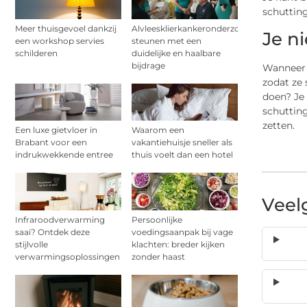
schutting
Meer thuisgevoel dankzij
Alvleesklierkankeronderzoek
Je n
een workshop servies
steunen met een
schilderen
duidelijke en haalbare
bijdrage
Wanneer j
zodat ze 
doen? Je 
schuttin
zetten.
Een luxe gietvloer in
Waarom een
Brabant voor een
vakantiehuisje sneller als
indrukwekkende entree
thuis voelt dan een hotel
Veel
Infraroodverwarming
Persoonlijke
saai? Ontdek deze
voedingsaanpak bij vage
stijlvolle
klachten: breder kijken
verwarmingsoplossingen
zonder haast