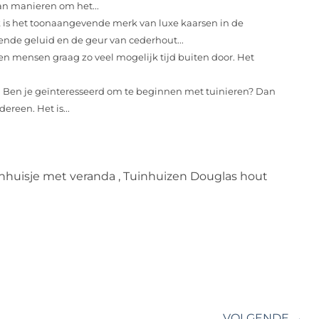
van manieren om het...
is het toonaangevende merk van luxe kaarsen in de
de geluid en de geur van cederhout...
n mensen graag zo veel mogelijk tijd buiten door. Het
Ben je geïnteresseerd om te beginnen met tuinieren? Dan
ereen. Het is...
nhuisje met veranda
,
Tuinhuizen Douglas hout
VOLGENDE →