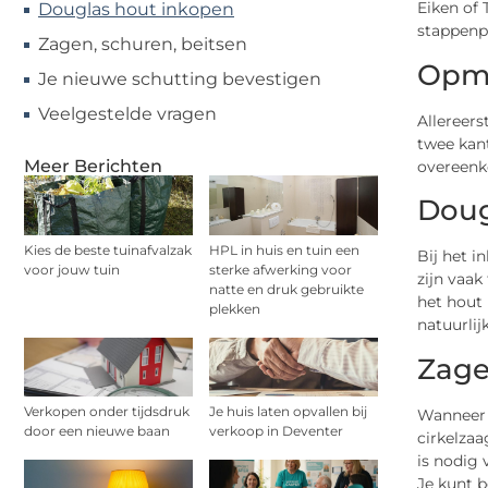
Eiken of 
Douglas hout inkopen
stappenpl
Zagen, schuren, beitsen
Opme
Je nieuwe schutting bevestigen
Veelgestelde vragen
Allereers
twee kant
Meer Berichten
overeenk
Doug
Kies de beste tuinafvalzak
HPL in huis en tuin een
Bij het i
voor jouw tuin
sterke afwerking voor
zijn vaak
natte en druk gebruikte
het hout 
plekken
natuurlij
Zage
Verkopen onder tijdsdruk
Je huis laten opvallen bij
Wanneer 
door een nieuwe baan
verkoop in Deventer
cirkelzaa
is nodig 
Je kunt b