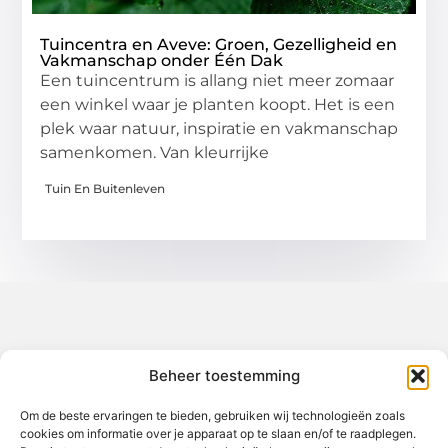
Tuincentra en Aveve: Groen, Gezelligheid en
Vakmanschap onder Één Dak
Een tuincentrum is allang niet meer zomaar
een winkel waar je planten koopt. Het is een
plek waar natuur, inspiratie en vakmanschap
samenkomen. Van kleurrijke
Tuin En Buitenleven
Over het-thuisgevoel
Beheer toestemming
Jouw gids voor inspiratie en tips uit het dagelijks leven.
Ontdek een brede verzameling blogs en artikelen die je helpen
om het meeste uit elke dag te halen, met praktische adviezen
Om de beste ervaringen te bieden, gebruiken wij technologieën zoals
en verrassende inzichten.
cookies om informatie over je apparaat op te slaan en/of te raadplegen.