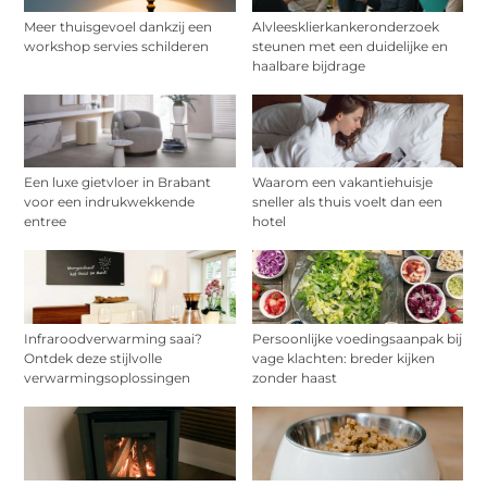
Meer thuisgevoel dankzij een
Alvleesklierkankeronderzoek
workshop servies schilderen
steunen met een duidelijke en
haalbare bijdrage
Een luxe gietvloer in Brabant
Waarom een vakantiehuisje
voor een indrukwekkende
sneller als thuis voelt dan een
entree
hotel
Infraroodverwarming saai?
Persoonlijke voedingsaanpak bij
Ontdek deze stijlvolle
vage klachten: breder kijken
verwarmingsoplossingen
zonder haast