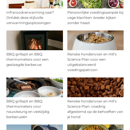
Infraroodverwarming saai?
Persoonlijke voedingsaanpak bij
Ontdek deze stijlvolle
vage klachten: breder kijken
verwarmingsoplossingen
zonder haast
BBQ grillspit en BBQ
Renske hondenvoer en Hill’s
thermometers voor een
Science Plan voor een
geslaagde barbecue
uitgebalanceerd
voedingspatroon
BBQ grillspit en BBQ
Renske hondenvoer en Hill’s
thermometers voor
Science Plan: voeding
nauwkeurig en veelzijdig
afgestemd op de behoeften van
barbecueën
je hond