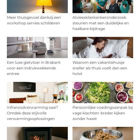
Meer thuisgevoel dankzij een
Alvleesklierkankeronderzoek
workshop servies schilderen
steunen met een duidelijke en
haalbare bijdrage
Een luxe gietvloer in Brabant
Waarom een vakantiehuisje
voor een indrukwekkende
sneller als thuis voelt dan een
entree
hotel
Infraroodverwarming saai?
Persoonlijke voedingsaanpak bij
Ontdek deze stijlvolle
vage klachten: breder kijken
verwarmingsoplossingen
zonder haast