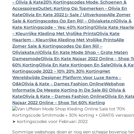
– Olivia & Kate
20% Kortingscodes Mode, Schoenen &
Accessoires
Outlet: Korting Op Topmerken • Olivia En
Kate
Olivia En Kate 2022 ▷ Sale / Uitverkoop
Alle Zomer
Sale & Kortingscodes Op Een Rij! – Oliviakate.nl
Olivia &
Kate Kortingscode – Yes: 40% Korting!
Olivia Kate Haar
– Kleurrijke Kleding Met Vrolijke Prints
Olivia Kate
Haarlem – Kleurrijke Kleding Met Vrolijke Prints
Alle
Zomer Sale & Kortingscodes Op Een Rij! –
Oliviakate.nl
Olivia En Kate Mode Shop – Grote Maten
Damesmode
Olivia En Kate Najaar 2022 Online – Shop T
60% Korting
Olivia En Kate Kortingen En Sale
Olivia & Ka
Kortingscode 2022 – 10% 20% 30% Korting
Het
Wereldwijde Designer Platform Voor Luxe Items –
O&k
Olivia & Kate – Dames Fashion Online
Webshop
Informatie De Meeste Korting In De Sale Bij Olivia &
Kate
Olivia & Kate – Dames Fashion Online
Olivia En Kat
Najaar 2022 Online – Shop Tot 60% Korting
Kortingscode Smitmode » 30% korting + GRATIS verrassi
➤ kortingscodes voor Februari 2022
Sommige webshops doen er nog een schepje bovenop te