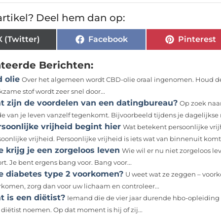
rtikel? Deel hem dan op:
X (Twitter)
Facebook
Pinterest
ateerde Berichten:
 olie
Over het algemeen wordt CBD-olie oraal ingenomen. Houd de 
zame stof wordt zeer snel door...
t zijn de voordelen van een datingbureau?
Op zoek naar
de van je leven vanzelf tegenkomt. Bijvoorbeeld tijdens je dagelijkse 
soonlijke vrijheid begint hier
Wat betekent persoonlijke vrijh
oonlijke vrijheid. Persoonlijke vrijheid is iets wat van binnenuit komt.
 krijg je een zorgeloos leven
Wie wil er nu niet zorgeloos 
rt. Je bent ergens bang voor. Bang voor...
e diabetes type 2 voorkomen?
U weet wat ze zeggen – voorko
rkomen, zorg dan voor uw lichaam en controleer...
 is een diëtist?
Iemand die de vier jaar durende hbo-opleiding 
diëtist noemen. Op dat moment is hij of zij...