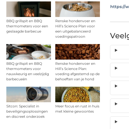
https://
BBQ grillspit en BBQ
Renske hondenvoer en
thermometers voor een
Hill’s Science Plan voor
geslaagde barbecue
een uitgebalanceerd
Veel
voedingspatroon
BBQ grillspit en BBQ
Renske hondenvoer en
thermometers voor
Hill’s Science Plan:
nauwkeurig en veelzijdig
voeding afgestemd op de
barbecueën
behoeften van je hond
Sitcon: Specialist in
Meer focus en rust in huis
beveiligingsoplossingen
met kleine gewoontes
en discreet onderzoek