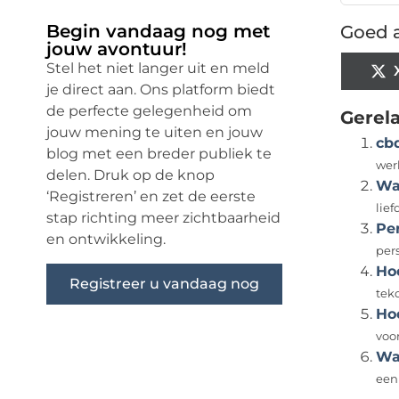
Begin vandaag nog met
Goed a
jouw avontuur!
Stel het niet langer uit en meld
je direct aan. Ons platform biedt
de perfecte gelegenheid om
Gerel
jouw mening te uiten en jouw
cbd
blog met een breder publiek te
werk
delen. Druk op de knop
Wa
‘Registreren’ en zet de eerste
lief
stap richting meer zichtbaarheid
Per
en ontwikkeling.
pers
Hoe
Registreer u vandaag nog
teko
Ho
voo
Wat
een 