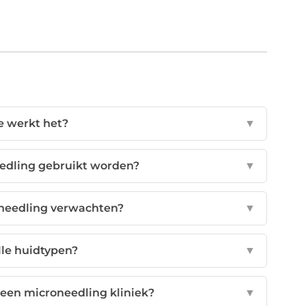
e werkt het?
▼
edling gebruikt worden?
▼
oneedling verwachten?
▼
alle huidtypen?
▼
 een microneedling kliniek?
▼