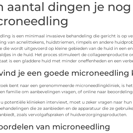
 aantal dingen je nog 
croneedling
ling is een minimaal invasieve behandeling die gericht is op v
ng van acnelittekens, huidstriemen, rimpels en andere huidprob
e die wordt uitgevoerd op kleine gebieden van de huid in een e
aldjes in de huid. Het proces stimuleert de collageenproductie 
taat is een gladdere huid met minder oneffenheden en een verbet
vind je een goede microneedling k
 zoek bent naar een gerenommeerde microneedlingkliniek, is het
en familie om aanbevelingen vragen, of online naar beoordeling
 potentiële klinieken interviewt, moet u zeker vragen naar hun
ehandelingen die ze aanbieden en de apparatuur die ze gebruiken
anbiedt, zoals vervolgafspraken of huidverzorgingsproducten.
oordelen van microneedling