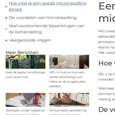
Een
Hoe vind je een goede microneedling
kliniek
mi
De voordelen van microneedling
Veel voorkomende bijwerkingen van
Microneed
de behandeling
behandeli
Veelgestelde vragen
procedur
kleine na
Meer Berichten
Het resul
Hoe 
Kies de beste tuinafvalzak
HPL in huis en tuin een
Als u op
voor jouw tuin
sterke afwerking voor
vrienden 
natte en druk gebruikte
plekken
Wanneer u
soorten b
nazorg a
De v
Verkopen onder tijdsdruk
Je huis laten opvallen bij
door een nieuwe baan
verkoop in Deventer