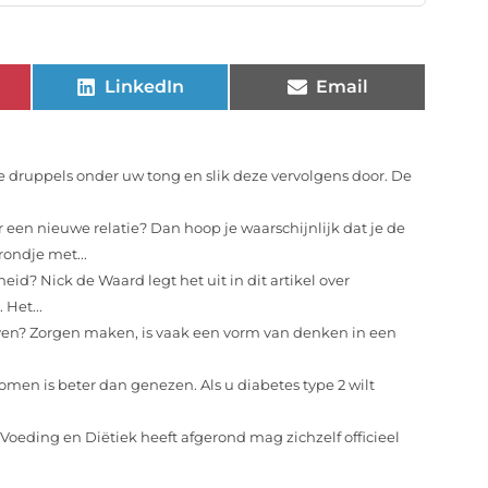
LinkedIn
Email
druppels onder uw tong en slik deze vervolgens door. De
 een nieuwe relatie? Dan hoop je waarschijnlijk dat je de
rondje met...
eid? Nick de Waard legt het uit in dit artikel over
 Het...
leven? Zorgen maken, is vaak een vorm van denken in een
men is beter dan genezen. Als u diabetes type 2 wilt
Voeding en Diëtiek heeft afgerond mag zichzelf officieel