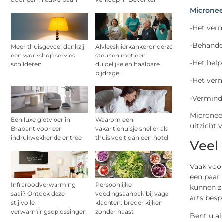
Microne
-Het verm
-Behandel
Meer thuisgevoel dankzij
Alvleesklierkankeronderzoek
een workshop servies
steunen met een
-Het help
schilderen
duidelijke en haalbare
bijdrage
-Het ver
-Vermind
Microneed
Een luxe gietvloer in
Waarom een
uitzicht 
Brabant voor een
vakantiehuisje sneller als
indrukwekkende entree
thuis voelt dan een hotel
Veel
Vaak voo
een paar 
Infraroodverwarming
Persoonlijke
kunnen zi
saai? Ontdek deze
voedingsaanpak bij vage
arts besp
stijlvolle
klachten: breder kijken
verwarmingsoplossingen
zonder haast
Bent u a