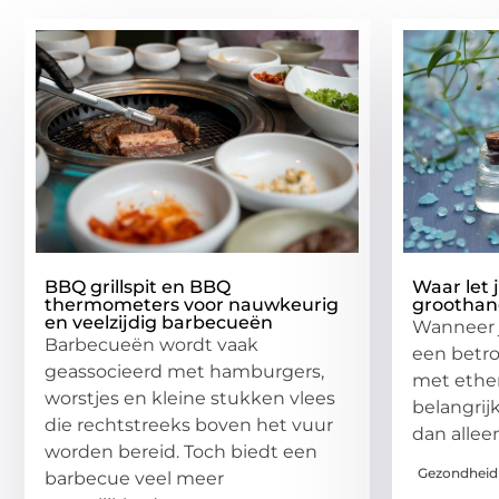
BBQ grillspit en BBQ
Waar let 
thermometers voor nauwkeurig
groothand
en veelzijdig barbecueën
Wanneer j
Barbecueën wordt vaak
een betr
geassocieerd met hamburgers,
met etheri
worstjes en kleine stukken vlees
belangrij
die rechtstreeks boven het vuur
dan alleen
worden bereid. Toch biedt een
Gezondheid
barbecue veel meer