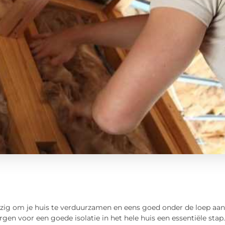
bezig om je huis te verduurzamen en eens goed onder de loep aa
rgen voor een goede isolatie in het hele huis een essentiële sta