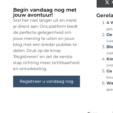
Begin vandaag nog met
jouw avontuur!
Gerel
Stel het niet langer uit en meld
4 
je direct aan. Ons platform biedt
gas.
de perfecte gelegenheid om
De
jouw mening te uiten en jouw
luxe
blog met een breder publiek te
Bl
delen. Druk op de knop
zoek
‘Registreren’ en zet de eerste
Ko
stap richting meer zichtbaarheid
zol
en ontwikkeling.
Ga 
bou
Registreer u vandaag nog
Wa
goe