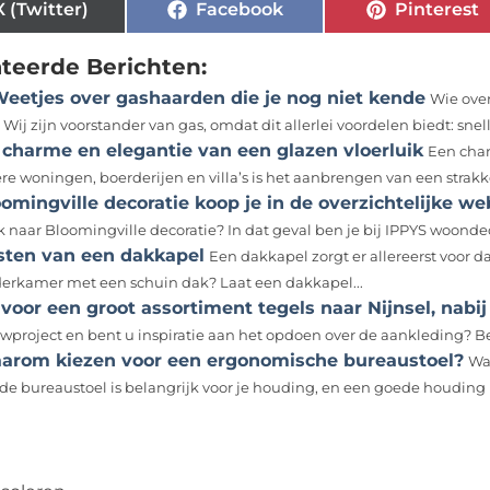
X (Twitter)
Facebook
Pinterest
ateerde Berichten:
Weetjes over gashaarden die je nog niet kende
Wie ove
 Wij zijn voorstander van gas, omdat dit allerlei voordelen biedt: snelle
 charme en elegantie van een glazen vloerluik
Een char
re woningen, boerderijen en villa’s is het aanbrengen van een strakke 
oomingville decoratie koop je in de overzichtelijke
 naar Bloomingville decoratie? In dat geval ben je bij IPPYS woondeco 
sten van een dakkapel
Een dakkapel zorgt er allereerst voor da
derkamer met een schuin dak? Laat een dakkapel...
voor een groot assortiment tegels naar Nijnsel, nabi
wproject en bent u inspiratie aan het opdoen over de aankleding? B
arom kiezen voor een ergonomische bureaustoel?
Wa
de bureaustoel is belangrijk voor je houding, en een goede houding is