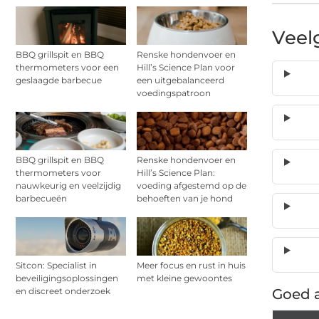
Veel
BBQ grillspit en BBQ
Renske hondenvoer en
thermometers voor een
Hill’s Science Plan voor
geslaagde barbecue
een uitgebalanceerd
voedingspatroon
BBQ grillspit en BBQ
Renske hondenvoer en
thermometers voor
Hill’s Science Plan:
nauwkeurig en veelzijdig
voeding afgestemd op de
barbecueën
behoeften van je hond
Sitcon: Specialist in
Meer focus en rust in huis
beveiligingsoplossingen
met kleine gewoontes
en discreet onderzoek
Goed a