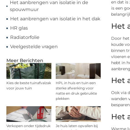
en dat is
Het aanbrengen van isolatie in de
is een go
spouwmuur
belangrij
Het aanbrengen van isolatie in het dak
Het 
HR glas
Radiatorfolie
Door het 
koude voe
Veelgestelde vragen
binnen tr
vloeren 
Meer Berichten
hebt in h
aanbrenge
Het 
Kies de beste tuinafvalzak
HPL in huis en tuin een
voor jouw tuin
sterke afwerking voor
Ook via d
natte en druk gebruikte
wanden va
plekken
besparen
Het 
Verkopen onder tijdsdruk
Je huis laten opvallen bij
Warme luc