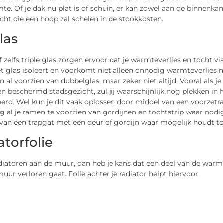
te. Of je dak nu plat is of schuin, er kan zowel aan de binnenka
ht die een hoop zal schelen in de stookkosten.
las
 zelfs triple glas zorgen ervoor dat je warmteverlies en tocht v
t glas isoleert en voorkomt niet alleen onnodig warmteverlies 
jn al voorzien van dubbelglas, maar zeker niet altijd. Vooral al
en beschermd stadsgezicht, zul jij waarschijnlijk nog plekken 
eerd. Wel kun je dit vaak oplossen door middel van een voorzetra
g al je ramen te voorzien van gordijnen en tochtstrip waar nodi
n van een trapgat met een deur of gordijn waar mogelijk houdt 
atorfolie
diatoren aan de muur, dan heb je kans dat een deel van de warm
uur verloren gaat. Folie achter je radiator helpt hiervoor.