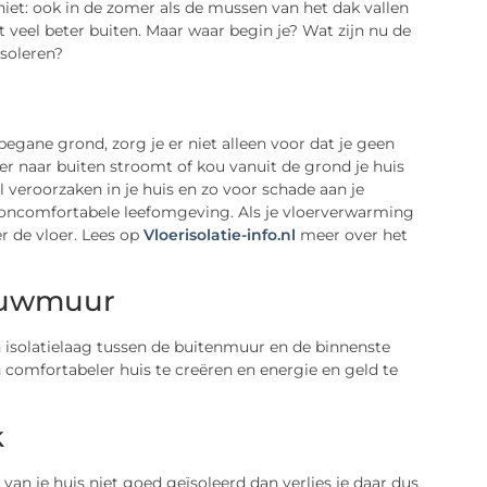
niet: ook in de zomer als de mussen van het dak vallen
t veel beter buiten. Maar waar begin je? Wat zijn nu de
isoleren?
egane grond, zorg je er niet alleen voor dat je geen
er naar buiten stroomt of kou vanuit de grond je huis
 veroorzaken in je huis en zo voor schade aan je
oncomfortabele leefomgeving. Als je vloerverwarming
er de vloer. Lees op
Vloerisolatie-info.nl
meer over het
pouwmuur
 isolatielaag tussen de buitenmuur en de binnenste
 comfortabeler huis te creëren en energie en geld te
k
van je huis niet goed geïsoleerd dan verlies je daar dus