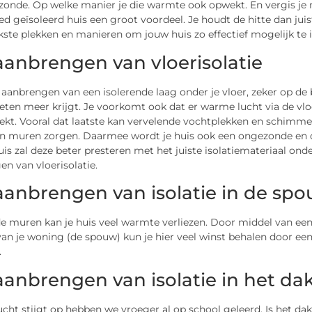
 zonde. Op welke manier je die warmte ook opwekt. En vergis je 
ed geïsoleerd huis een groot voordeel. Je houdt de hitte dan juis
kste plekken en manieren om jouw huis zo effectief mogelijk te 
aanbrengen van vloerisolatie
aanbrengen van een isolerende laag onder je vloer, zeker op de b
ten meer krijgt. Je voorkomt ook dat er warme lucht via de vlo
ekt. Vooral dat laatste kan vervelende vochtplekken en schimmel
en muren zorgen. Daarmee wordt je huis ook een ongezonde en 
uis zal deze beter presteren met het juiste isolatiemateriaal ond
n van vloerisolatie.
aanbrengen van isolatie in de s
e muren kan je huis veel warmte verliezen. Door middel van een
n je woning (de spouw) kun je hier veel winst behalen door een
.
aanbrengen van isolatie in het da
ht stijgt op hebben we vroeger al op school geleerd. Is het dak 