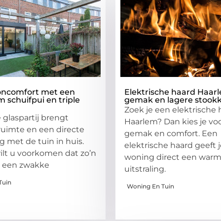
ncomfort met een
Elektrische haard Haarl
 schuifpui en triple
gemak en lagere stook
Zoek je een elektrische 
 glaspartij brengt
Haarlem? Dan kies je voo
 ruimte en een directe
gemak en comfort. Een
g met de tuin in huis.
elektrische haard geeft
wilt u voorkomen dat zo’n
woning direct een war
i een zwakke
uitstraling.
Tuin
Woning En Tuin