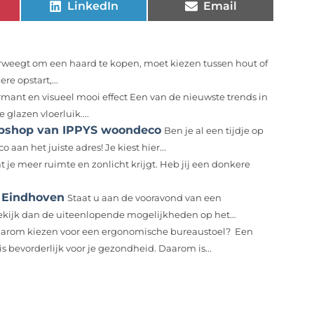
LinkedIn
Email
rweegt om een haard te kopen, moet kiezen tussen hout of
re opstart,...
mant en visueel mooi effect Een van de nieuwste trends in
glazen vloerluik....
 webshop van IPPYS woondeco
Ben je al een tijdje op
aan het juiste adres! Je kiest hier...
t je meer ruimte en zonlicht krijgt. Heb jij een donkere
j Eindhoven
Staat u aan de vooravond van een
ekijk dan de uiteenlopende mogelijkheden op het...
arom kiezen voor een ergonomische bureaustoel? Een
 bevorderlijk voor je gezondheid. Daarom is...