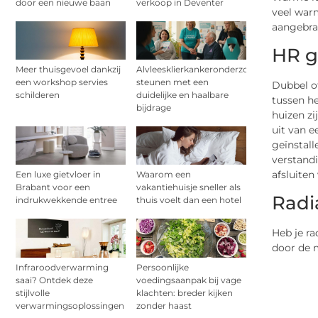
door een nieuwe baan
verkoop in Deventer
veel warm
aangebrac
HR g
Meer thuisgevoel dankzij
Alvleesklierkankeronderzoek
een workshop servies
steunen met een
Dubbel of
schilderen
duidelijke en haalbare
tussen he
bijdrage
huizen zi
uit van e
geïnstall
verstandi
afsluite
Een luxe gietvloer in
Waarom een
Brabant voor een
vakantiehuisje sneller als
Radi
indrukwekkende entree
thuis voelt dan een hotel
Heb je ra
door de m
Infraroodverwarming
Persoonlijke
saai? Ontdek deze
voedingsaanpak bij vage
stijlvolle
klachten: breder kijken
verwarmingsoplossingen
zonder haast