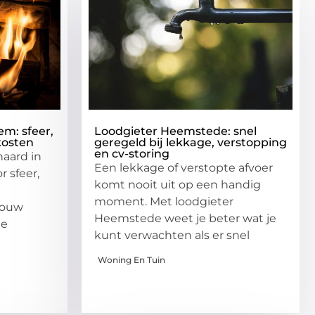
em: sfeer,
Loodgieter Heemstede: snel
kosten
geregeld bij lekkage, verstopping
en cv-storing
haard in
Een lekkage of verstopte afvoer
r sfeer,
komt nooit uit op een handig
moment. Met loodgieter
 jouw
Heemstede weet je beter wat je
me
kunt verwachten als er snel
Woning En Tuin