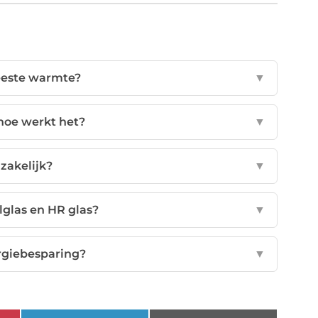
meeste warmte?
▼
hoe werkt het?
▼
dzakelijk?
▼
lglas en HR glas?
▼
ergiebesparing?
▼