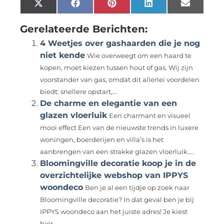
X
Facebook
Pinterest
LinkedIn
Email
(Twitter)
Gerelateerde Berichten:
4 Weetjes over gashaarden die je nog
niet kende
Wie overweegt om een haard te
kopen, moet kiezen tussen hout of gas. Wij zijn
voorstander van gas, omdat dit allerlei voordelen
biedt: snellere opstart,...
De charme en elegantie van een
glazen vloerluik
Een charmant en visueel
mooi effect Een van de nieuwste trends in luxere
woningen, boerderijen en villa’s is het
aanbrengen van een strakke glazen vloerluik....
Bloomingville decoratie koop je in de
overzichtelijke webshop van IPPYS
woondeco
Ben je al een tijdje op zoek naar
Bloomingville decoratie? In dat geval ben je bij
IPPYS woondeco aan het juiste adres! Je kiest
hier...