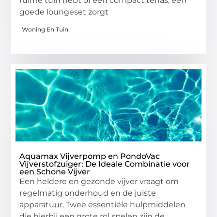
ruime tuin hebt of een compact terras, een
goede loungeset zorgt
Woning En Tuin
Aquamax Vijverpomp en PondoVac
Vijverstofzuiger: De Ideale Combinatie voor
een Schone Vijver
Een heldere en gezonde vijver vraagt om
regelmatig onderhoud en de juiste
apparatuur. Twee essentiële hulpmiddelen
die hierbij een grote rol spelen zijn de