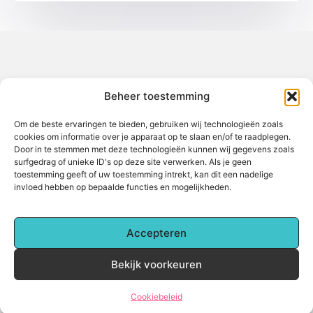
Over het-thuisgevoel
Beheer toestemming
Jouw gids voor inspiratie en tips uit het dagelijks leven.
Ontdek een brede verzameling blogs en artikelen die je helpen
om het meeste uit elke dag te halen, met praktische adviezen
Om de beste ervaringen te bieden, gebruiken wij technologieën zoals
en verrassende inzichten.
cookies om informatie over je apparaat op te slaan en/of te raadplegen.
Door in te stemmen met deze technologieën kunnen wij gegevens zoals
Bericht categorie
surfgedrag of unieke ID's op deze site verwerken. Als je geen
toestemming geeft of uw toestemming intrekt, kan dit een nadelige
invloed hebben op bepaalde functies en mogelijkheden.
Main Links
Accepteren
Backlinks kopen: Alles wat je moet weten voor betere online zichtbaarheid
Hoe kan je online geld verdienen? Een complete gids voor beginners
Bekijk voorkeuren
@2025 www.het-thuisgevoel.nl. All Right Reserved.
Cookiebeleid