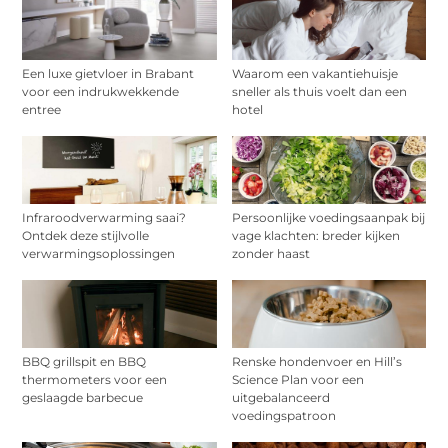
Een luxe gietvloer in Brabant
Waarom een vakantiehuisje
voor een indrukwekkende
sneller als thuis voelt dan een
entree
hotel
Infraroodverwarming saai?
Persoonlijke voedingsaanpak bij
Ontdek deze stijlvolle
vage klachten: breder kijken
verwarmingsoplossingen
zonder haast
BBQ grillspit en BBQ
Renske hondenvoer en Hill’s
thermometers voor een
Science Plan voor een
geslaagde barbecue
uitgebalanceerd
voedingspatroon