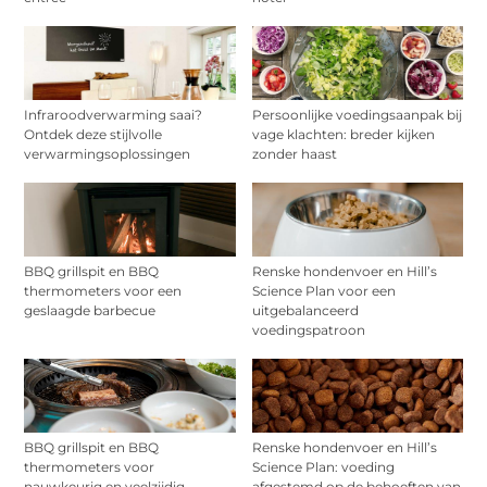
Infraroodverwarming saai?
Persoonlijke voedingsaanpak bij
Ontdek deze stijlvolle
vage klachten: breder kijken
verwarmingsoplossingen
zonder haast
BBQ grillspit en BBQ
Renske hondenvoer en Hill’s
thermometers voor een
Science Plan voor een
geslaagde barbecue
uitgebalanceerd
voedingspatroon
BBQ grillspit en BBQ
Renske hondenvoer en Hill’s
thermometers voor
Science Plan: voeding
nauwkeurig en veelzijdig
afgestemd op de behoeften van