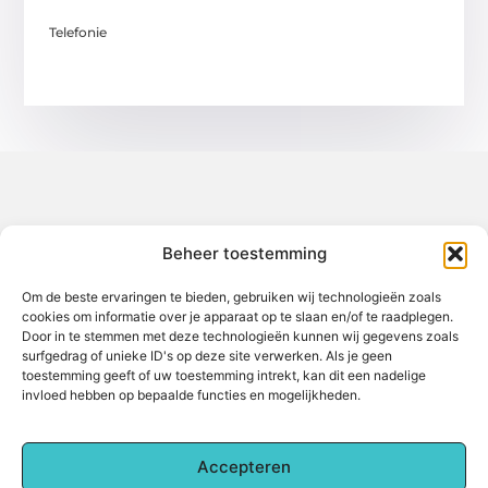
Telefonie
Over het-thuisgevoel
Beheer toestemming
Jouw gids voor inspiratie en tips uit het dagelijks leven.
Ontdek een brede verzameling blogs en artikelen die je helpen
om het meeste uit elke dag te halen, met praktische adviezen
Om de beste ervaringen te bieden, gebruiken wij technologieën zoals
en verrassende inzichten.
cookies om informatie over je apparaat op te slaan en/of te raadplegen.
Door in te stemmen met deze technologieën kunnen wij gegevens zoals
Bericht categorie
surfgedrag of unieke ID's op deze site verwerken. Als je geen
toestemming geeft of uw toestemming intrekt, kan dit een nadelige
invloed hebben op bepaalde functies en mogelijkheden.
Main Links
Accepteren
Backlinks kopen: Alles wat je moet weten voor betere online zichtbaarheid
Hoe kan je online geld verdienen? Een complete gids voor beginners