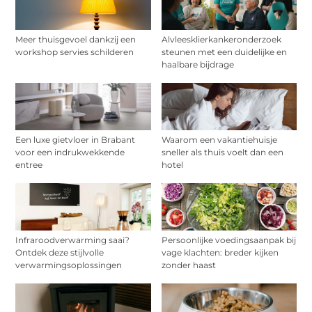
Meer thuisgevoel dankzij een
Alvleesklierkankeronderzoek
workshop servies schilderen
steunen met een duidelijke en
haalbare bijdrage
Een luxe gietvloer in Brabant
Waarom een vakantiehuisje
voor een indrukwekkende
sneller als thuis voelt dan een
entree
hotel
Infraroodverwarming saai?
Persoonlijke voedingsaanpak bij
Ontdek deze stijlvolle
vage klachten: breder kijken
verwarmingsoplossingen
zonder haast