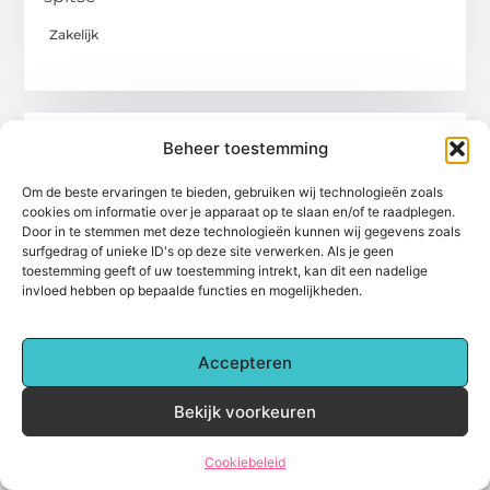
Zakelijk
Beheer toestemming
Om de beste ervaringen te bieden, gebruiken wij technologieën zoals
cookies om informatie over je apparaat op te slaan en/of te raadplegen.
Door in te stemmen met deze technologieën kunnen wij gegevens zoals
surfgedrag of unieke ID's op deze site verwerken. Als je geen
toestemming geeft of uw toestemming intrekt, kan dit een nadelige
invloed hebben op bepaalde functies en mogelijkheden.
De Kunst van Product Engineering: Van Idee
tot Ontwerp
In de wereld van productontwikkeling is het
Accepteren
pad van een idee naar een tastbaar ontwerp
Bekijk voorkeuren
vaak lang en complex. Product engineering is
niet alleen een
Cookiebeleid
Zakelijk