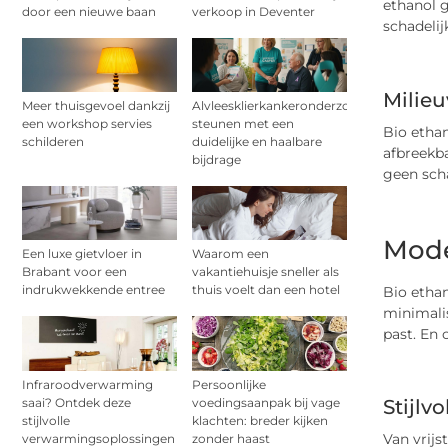
ethanol 
door een nieuwe baan
verkoop in Deventer
schadelij
Milieu
Meer thuisgevoel dankzij
Alvleesklierkankeronderzoek
een workshop servies
steunen met een
Bio ethan
schilderen
duidelijke en haalbare
afbreekba
bijdrage
geen sch
Mode
Een luxe gietvloer in
Waarom een
Brabant voor een
vakantiehuisje sneller als
indrukwekkende entree
thuis voelt dan een hotel
Bio ethan
minimalis
past. En 
Infraroodverwarming
Persoonlijke
saai? Ontdek deze
voedingsaanpak bij vage
Stijlvo
stijlvolle
klachten: breder kijken
Van vrijs
verwarmingsoplossingen
zonder haast