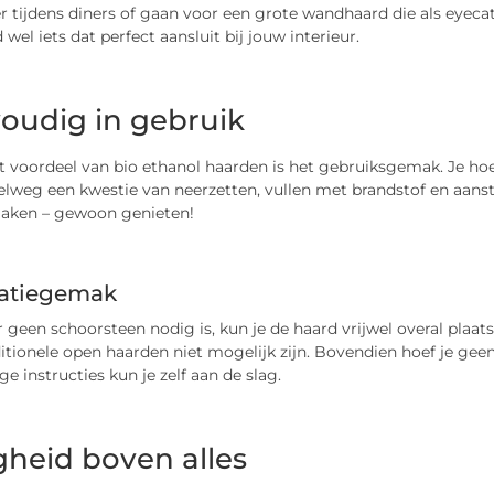
er tijdens diners of gaan voor een grote wandhaard die als eyec
jd wel iets dat perfect aansluit bij jouw interieur.
oudig in gebruik
 voordeel van bio ethanol haarden is het gebruiksgemak. Je hoeft
elweg een kwestie van neerzetten, vullen met brandstof en aan
ken – gewoon genieten!
latiegemak
geen schoorsteen nodig is, kun je de haard vrijwel overal plaat
itionele open haarden niet mogelijk zijn. Bovendien hoef je geen
e instructies kun je zelf aan de slag.
igheid boven alles