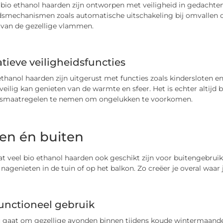
bio ethanol haarden zijn ontworpen met veiligheid in gedacht
dsmechanismen zoals automatische uitschakeling bij omvallen of
 van de gezellige vlammen.
tieve veiligheidsfuncties
ethanol haarden zijn uitgerust met functies zoals kindersloten 
veilig kan genieten van de warmte en sfeer. Het is echter altijd
smaatregelen te nemen om ongelukken te voorkomen.
en én buiten
at veel bio ethanol haarden ook geschikt zijn voor buitengebru
 nagenieten in de tuin of op het balkon. Zo creëer je overal waar
unctioneel gebruik
u gaat om gezellige avonden binnen tijdens koude wintermaande