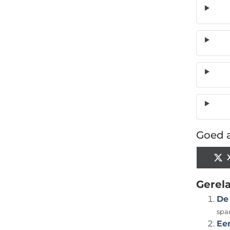
Goed a
Gerel
De
span
Ee