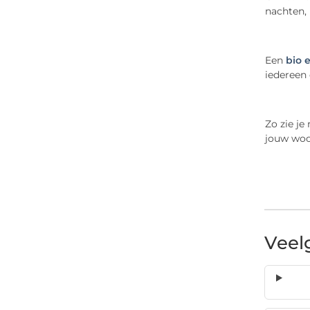
nachten, 
Een
bio 
iedereen 
Zo zie je
jouw wo
Veel