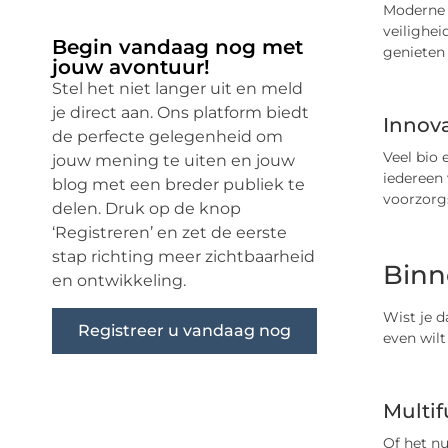
Moderne 
veilighei
Begin vandaag nog met
genieten
jouw avontuur!
Stel het niet langer uit en meld
je direct aan. Ons platform biedt
Innova
de perfecte gelegenheid om
Veel bio 
jouw mening te uiten en jouw
iedereen 
blog met een breder publiek te
voorzorg
delen. Druk op de knop
‘Registreren’ en zet de eerste
stap richting meer zichtbaarheid
Binn
en ontwikkeling.
Wist je d
Registreer u vandaag nog
even wilt
Multif
Of het n