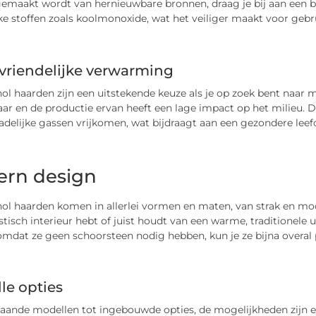
gemaakt wordt van hernieuwbare bronnen, draag je bij aan een b
ke stoffen zoals koolmonoxide, wat het veiliger maakt voor gebr
vriendelijke verwarming
ol haarden zijn een uitstekende keuze als je op zoek bent naar m
ar en de productie ervan heeft een lage impact op het milieu. 
adelijke gassen vrijkomen, wat bijdraagt aan een gezondere lee
rn design
ol haarden komen in allerlei vormen en maten, van strak en mode
tisch interieur hebt of juist houdt van een warme, traditionele uits
omdat ze geen schoorsteen nodig hebben, kun je ze bijna overal 
lle opties
taande modellen tot ingebouwde opties, de mogelijkheden zijn ei