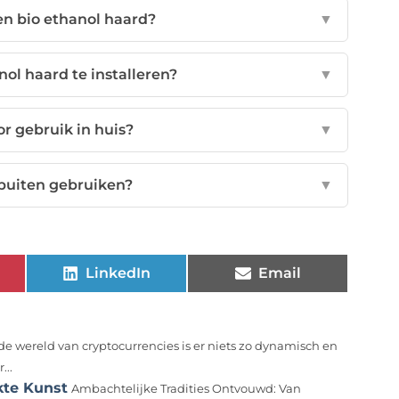
en bio ethanol haard?
▼
ol haard te installeren?
▼
or gebruik in huis?
▼
 buiten gebruiken?
▼
LinkedIn
Email
 de wereld van cryptocurrencies is er niets zo dynamisch en
...
kte Kunst
Ambachtelijke Tradities Ontvouwd: Van