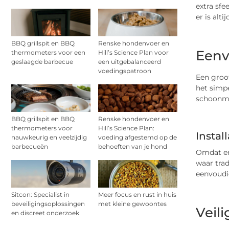
extra sfe
er is alti
BBQ grillspit en BBQ
Renske hondenvoer en
Eenv
thermometers voor een
Hill’s Science Plan voor
geslaagde barbecue
een uitgebalanceerd
voedingspatroon
Een groot
het simp
schoonma
BBQ grillspit en BBQ
Renske hondenvoer en
thermometers voor
Hill’s Science Plan:
Instal
nauwkeurig en veelzijdig
voeding afgestemd op de
barbecueën
behoeften van je hond
Omdat er 
waar trad
eenvoudig
Sitcon: Specialist in
Meer focus en rust in huis
beveiligingsoplossingen
met kleine gewoontes
Veil
en discreet onderzoek