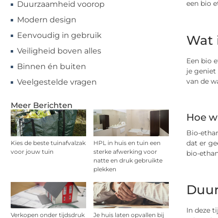
een bio e
Duurzaamheid voorop
Modern design
Eenvoudig in gebruik
Wat 
Veiligheid boven alles
Een bio 
Binnen én buiten
je genie
van de w
Veelgestelde vragen
Meer Berichten
Hoe w
Bio-ethan
dat er ge
Kies de beste tuinafvalzak
HPL in huis en tuin een
voor jouw tuin
sterke afwerking voor
bio-ethan
natte en druk gebruikte
plekken
Duur
In deze t
Verkopen onder tijdsdruk
Je huis laten opvallen bij