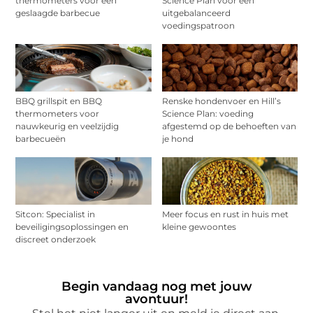
thermometers voor een
Science Plan voor een
geslaagde barbecue
uitgebalanceerd
voedingspatroon
BBQ grillspit en BBQ
Renske hondenvoer en Hill’s
thermometers voor
Science Plan: voeding
nauwkeurig en veelzijdig
afgestemd op de behoeften van
barbecueën
je hond
Sitcon: Specialist in
Meer focus en rust in huis met
beveiligingsoplossingen en
kleine gewoontes
discreet onderzoek
Begin vandaag nog met jouw
avontuur!