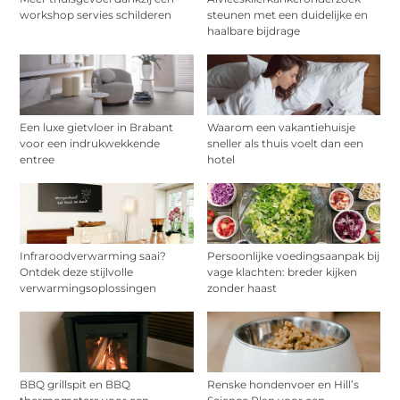
workshop servies schilderen
steunen met een duidelijke en
haalbare bijdrage
Een luxe gietvloer in Brabant
Waarom een vakantiehuisje
voor een indrukwekkende
sneller als thuis voelt dan een
entree
hotel
Infraroodverwarming saai?
Persoonlijke voedingsaanpak bij
Ontdek deze stijlvolle
vage klachten: breder kijken
verwarmingsoplossingen
zonder haast
BBQ grillspit en BBQ
Renske hondenvoer en Hill’s