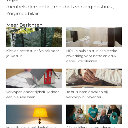
meubels dementie
,
meubels verzorgingshuis
,
Zorgmeubilair
Meer Berichten
Kies de beste tuinafvalzak voor
HPL in huis en tuin een sterke
jouw tuin
afwerking voor natte en druk
gebruikte plekken
Verkopen onder tijdsdruk door
Je huis laten opvallen bij
een nieuwe baan
verkoop in Deventer
Meer thuisgevoel dankzij een
Alvleesklierkankeronderzoek