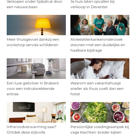
Verkopen onder tijdsdruk door
Je huis laten opvallen bij
een nieuwe baan
verkoop in Deventer
Meer thuisgevoel dankzij een
Alvleesklierkankeronderzoek
workshop servies schilderen
steunen met een duidelijke en
haalbare bijdrage
Een luxe gietvloer in Brabant
Waarom een vakantiehuisje
voor een indrukwekkende
sneller als thuis voelt dan een
entree
hotel
Infraroodverwarming saai?
Persoonlijke voedingsaanpak bij
Ontdek deze stijlvolle
vage klachten: breder kijken