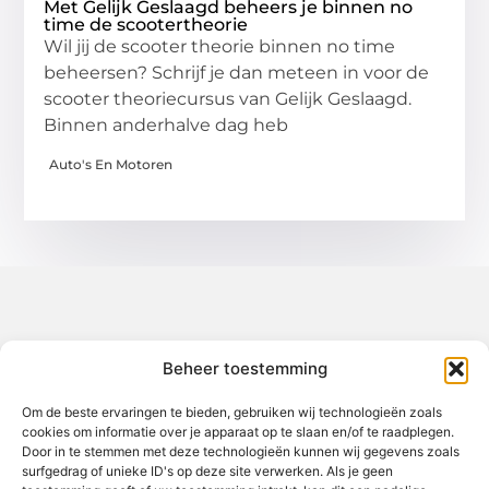
Met Gelijk Geslaagd beheers je binnen no
time de scootertheorie
Wil jij de scooter theorie binnen no time
beheersen? Schrijf je dan meteen in voor de
scooter theoriecursus van Gelijk Geslaagd.
Binnen anderhalve dag heb
Auto's En Motoren
Over het-thuisgevoel
Beheer toestemming
Jouw gids voor inspiratie en tips uit het dagelijks leven.
Ontdek een brede verzameling blogs en artikelen die je helpen
om het meeste uit elke dag te halen, met praktische adviezen
Om de beste ervaringen te bieden, gebruiken wij technologieën zoals
en verrassende inzichten.
cookies om informatie over je apparaat op te slaan en/of te raadplegen.
Door in te stemmen met deze technologieën kunnen wij gegevens zoals
Bericht categorie
surfgedrag of unieke ID's op deze site verwerken. Als je geen