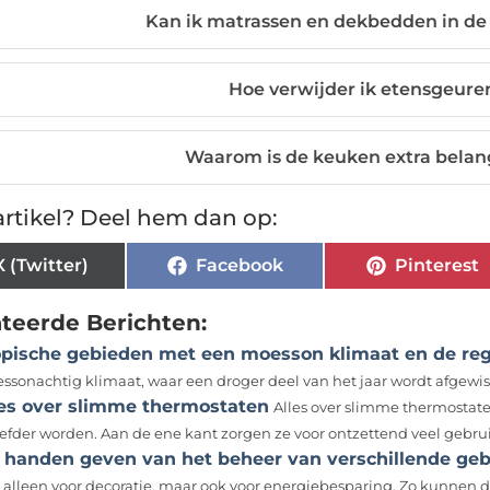
Kan ik matrassen en dekbedden in d
Hoe verwijder ik etensgeuren
Waarom is de keuken extra belang
rtikel? Deel hem dan op:
X (Twitter)
Facebook
Pinterest
ateerde Berichten:
opische gebieden met een moesson klimaat en de r
ssonachtig klimaat, waar een droger deel van het jaar wordt afgewisse
les over slimme thermostaten
Alles over slimme thermostate
iefder worden. Aan de ene kant zorgen ze voor ontzettend veel gebru
t handen geven van het beheer van verschillende g
t alleen voor decoratie, maar ook voor energiebesparing. Zo kunnen d