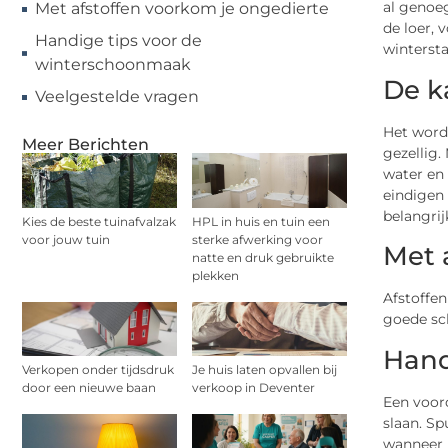
al genoeg
Met afstoffen voorkom je ongedierte
de loer,
Handige tips voor de
winterst
winterschoonmaak
De k
Veelgestelde vragen
Het wordt
Meer Berichten
gezellig.
water en 
eindigen 
belangrij
Kies de beste tuinafvalzak
HPL in huis en tuin een
voor jouw tuin
sterke afwerking voor
Met 
natte en druk gebruikte
plekken
Afstoffe
goede sch
Hand
Verkopen onder tijdsdruk
Je huis laten opvallen bij
door een nieuwe baan
verkoop in Deventer
Een voord
slaan. Sp
wanneer h