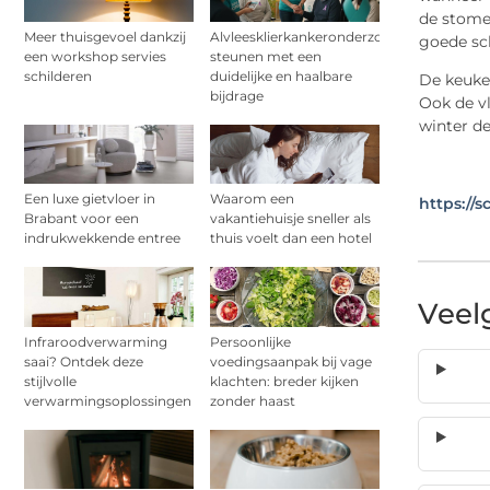
de stome
Meer thuisgevoel dankzij
Alvleesklierkankeronderzoek
goede sc
een workshop servies
steunen met een
schilderen
duidelijke en haalbare
De keuke
bijdrage
Ook de vl
winter de
Een luxe gietvloer in
Waarom een
https://
Brabant voor een
vakantiehuisje sneller als
indrukwekkende entree
thuis voelt dan een hotel
Veel
Infraroodverwarming
Persoonlijke
saai? Ontdek deze
voedingsaanpak bij vage
stijlvolle
klachten: breder kijken
verwarmingsoplossingen
zonder haast