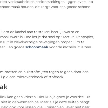
griep, verkoudheid en keelontstekingen liggen overal op
 schoonmaak houden, dit zorgt voor een goede schone
jk om de kachel aan te steken: heerlijk warm en
emaal zwart is. Hoe los je dat snel op? Met keukenpapier,
 de ruit in cirkelvormige bewegingen proper. Om te
laar. Een goede
schoonmaak
voor de kachelruit is zeer
 om motten en huisstofmijten tegen te gaan door een
i.p.v. een microvezeldoek of stofdoek.
aak
flink kan gaan vriezen. Hier kun je goed je voordeel uit
 niet in de wasmachine. Maar als je deze buiten hangt
geld ook voor jassen, die u misschien liever niet naar