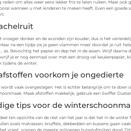
 reden om alles weer eens lekker fris te laten ruiken. Maar ook 
 vooral wanneer u met kinderen te maken heeft. Even een goede
art.
achelruit
 vroeger donker en de avonden zijn kouder, dus is het verleideli
 Maar na een tijdje zie je geen vlammen meer doordat je ruit hel
… as. Bevochtig het papier en dep het in de assen. Wrijf daarna
wrijf je er nog eenmaal over met een droog vel keukenpapier, k
k tijdens de winter.
afstoffen voorkom je ongedierte
n wordt vaak overgeslagen. Het is echter belangrijk om te doen
oonmaak. Maak afstoffen makkelijk, gebruik een Swiffer Duster 
ige tips voor de winterschoonm
eel ten opzichte van de rest van het jaar is dat het in de winter 
ullen zoals matrassen, knuffels, dekbedden en kussens gaan vaak
et vriest, vriezen de meeste miljoenen huisstofmijten dood. Dit 