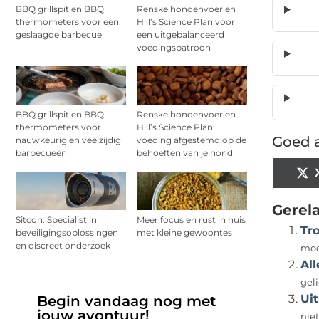
BBQ grillspit en BBQ
Renske hondenvoer en
thermometers voor een
Hill’s Science Plan voor
geslaagde barbecue
een uitgebalanceerd
voedingspatroon
BBQ grillspit en BBQ
Renske hondenvoer en
thermometers voor
Hill’s Science Plan:
Goed a
nauwkeurig en veelzijdig
voeding afgestemd op de
barbecueën
behoeften van je hond
Gerel
Sitcon: Specialist in
Meer focus en rust in huis
Tr
beveiligingsoplossingen
met kleine gewoontes
en discreet onderzoek
moe
Al
gel
Ui
Begin vandaag nog met
jouw avontuur!
nie