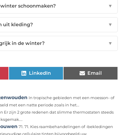
e winter schoonmaken?
▼
 uit kleding?
▼
rijk in de winter?
▼
LinkedIn
Email
egenwouden
In tropische gebieden met een moesson- of
ld met een natte periode zoals in het...
n Er zijn 2 grote redenen dat slimme thermostaten steeds
iksgemak....
ebouwen
71. 71. Kies raambehandelingen of -bekledingen
rievoudige cellulaire tinten bijvoorbeeld uw