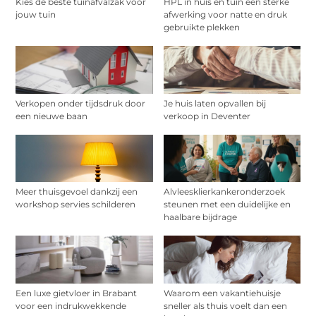
Kies de beste tuinafvalzak voor
HPL in huis en tuin een sterke
jouw tuin
afwerking voor natte en druk
gebruikte plekken
Verkopen onder tijdsdruk door
Je huis laten opvallen bij
een nieuwe baan
verkoop in Deventer
Meer thuisgevoel dankzij een
Alvleesklierkankeronderzoek
workshop servies schilderen
steunen met een duidelijke en
haalbare bijdrage
Een luxe gietvloer in Brabant
Waarom een vakantiehuisje
voor een indrukwekkende
sneller als thuis voelt dan een