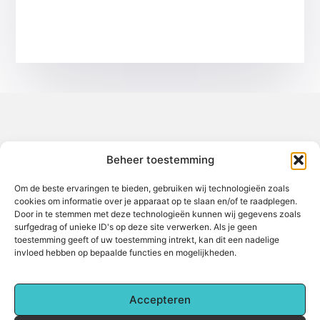
Over het-thuisgevoel
Beheer toestemming
Jouw gids voor inspiratie en tips uit het dagelijks leven.
Ontdek een brede verzameling blogs en artikelen die je helpen
om het meeste uit elke dag te halen, met praktische adviezen
Om de beste ervaringen te bieden, gebruiken wij technologieën zoals
en verrassende inzichten.
cookies om informatie over je apparaat op te slaan en/of te raadplegen.
Door in te stemmen met deze technologieën kunnen wij gegevens zoals
Bericht categorie
surfgedrag of unieke ID's op deze site verwerken. Als je geen
toestemming geeft of uw toestemming intrekt, kan dit een nadelige
invloed hebben op bepaalde functies en mogelijkheden.
Main Links
Accepteren
Backlinks kopen: Alles wat je moet weten voor betere online zichtbaarheid
Hoe kan je online geld verdienen? Een complete gids voor beginners