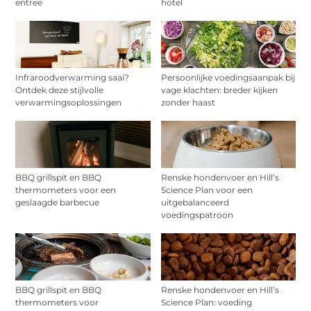
entree
hotel
Infraroodverwarming saai?
Persoonlijke voedingsaanpak bij
Ontdek deze stijlvolle
vage klachten: breder kijken
verwarmingsoplossingen
zonder haast
BBQ grillspit en BBQ
Renske hondenvoer en Hill’s
thermometers voor een
Science Plan voor een
geslaagde barbecue
uitgebalanceerd
voedingspatroon
BBQ grillspit en BBQ
Renske hondenvoer en Hill’s
thermometers voor
Science Plan: voeding