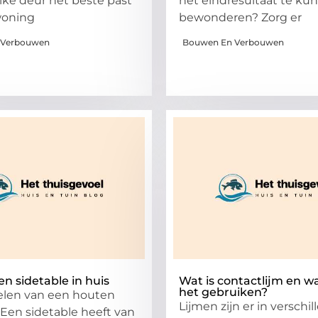
lke deur het beste past
het eindresultaat te ku
woning
bewonderen? Zorg er
 Verbouwen
Bouwen En Verbouwen
n sidetable in huis
Wat is contactlijm en w
het gebruiken?
elen van een houten
Lijmen zijn er in verschi
 Een sidetable heeft van