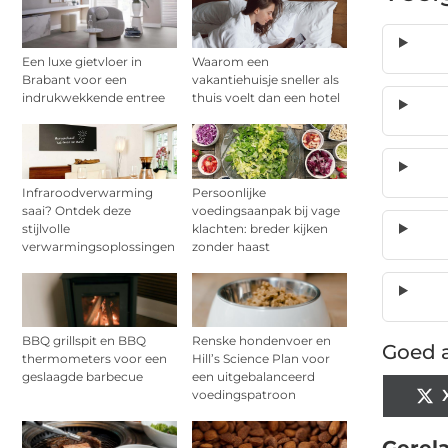
Een luxe gietvloer in
Waarom een
Brabant voor een
vakantiehuisje sneller als
indrukwekkende entree
thuis voelt dan een hotel
Infraroodverwarming
Persoonlijke
saai? Ontdek deze
voedingsaanpak bij vage
stijlvolle
klachten: breder kijken
verwarmingsoplossingen
zonder haast
BBQ grillspit en BBQ
Renske hondenvoer en
Goed a
thermometers voor een
Hill’s Science Plan voor
geslaagde barbecue
een uitgebalanceerd
voedingspatroon