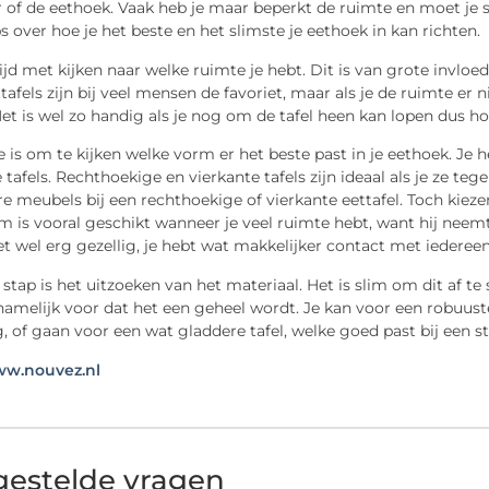
of de eethoek. Vaak heb je maar beperkt de ruimte en moet je slim 
ps over hoe je het beste en het slimste je eethoek in kan richten.
ijd met kijken naar welke ruimte je hebt. Dit is van grote invlo
tafels zijn bij veel mensen de favoriet, maar als je de ruimte er 
et is wel zo handig als je nog om de tafel heen kan lopen dus
ho
 is om te kijken welke vorm er het beste past in je eethoek. Je he
 tafels. Rechthoekige en vierkante tafels zijn ideaal als je ze te
re meubels bij een rechthoekige of vierkante eettafel. Toch ki
 is vooral geschikt wanneer je veel ruimte hebt, want hij neem
et wel erg gezellig, je hebt wat makkelijker contact met iederee
stap is het uitzoeken van het materiaal. Het is slim om dit af 
namelijk voor dat het een geheel wordt. Je kan voor een robuuste 
g, of gaan voor een wat gladdere tafel, welke goed past bij een st
ww.nouvez.nl
gestelde vragen