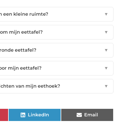
n een kleine ruimte?
▼
dom mijn eettafel?
▼
ronde eettafel?
▼
oor mijn eettafel?
▼
richten van mijn eethoek?
▼
LinkedIn
Email