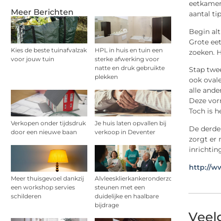
eetkamer 
Meer Berichten
aantal ti
Begin alt
Grote eet
Kies de beste tuinafvalzak
HPL in huis en tuin een
zoeken. H
voor jouw tuin
sterke afwerking voor
natte en druk gebruikte
Stap twee
plekken
ook ovale
alle ande
Deze vorm
Toch is h
Verkopen onder tijdsdruk
Je huis laten opvallen bij
De derde 
door een nieuwe baan
verkoop in Deventer
zorgt er 
inrichtin
http://w
Meer thuisgevoel dankzij
Alvleesklierkankeronderzoek
een workshop servies
steunen met een
schilderen
duidelijke en haalbare
bijdrage
Veel