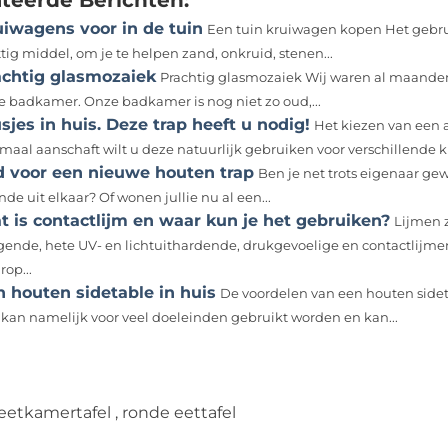
ateerde Berichten:
uiwagens voor in de tuin
Een tuin kruiwagen kopen Het gebrui
tig middel, om je te helpen zand, onkruid, stenen...
achtig glasmozaiek
Prachtig glasmozaiek Wij waren al maanden
e badkamer. Onze badkamer is nog niet zo oud,...
sjes in huis. Deze trap heeft u nodig!
Het kiezen van een 
maal aanschaft wilt u deze natuurlijk gebruiken voor verschillende kl
jd voor een nieuwe houten trap
Ben je net trots eigenaar ge
nde uit elkaar? Of wonen jullie nu al een...
 is contactlijm en waar kun je het gebruiken?
Lijmen z
gende, hete UV- en lichtuithardende, drukgevoelige en contactlijme
op...
 houten sidetable in huis
De voordelen van een houten sideta
 kan namelijk voor veel doeleinden gebruikt worden en kan...
eetkamertafel
,
ronde eettafel