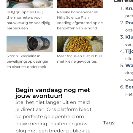
Gerel
Kr
BBQ grillspit en BBQ
Renske hondenvoer en
pret
thermometers voor
Hill’s Science Plan:
Pr
nauwkeurig en veelzijdig
voeding afgestemd op de
barbecueën
behoeften van je hond
onz
Klu
een
Ti
Sitcon: Specialist in
Meer focus en rust in huis
elle
beveiligingsoplossingen
met kleine gewoontes
Wat
en discreet onderzoek
dro
waar
Een
Begin vandaag nog met
Het
jouw avontuur!
Stel het niet langer uit en meld
je direct aan. Ons platform biedt
de perfecte gelegenheid om
Tags:
jouw mening te uiten en jouw
blog met een breder publiek te