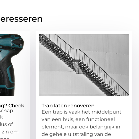
teresseren
ing? Check
Trap laten renoveren
schap
Een trap is vaak het middelpunt
jk
van een huis, een functioneel
us of
element, maar ook belangrijk in
l zin om
de gehele uitstraling van de