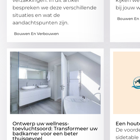
verzakkingen. In dit artikel
kijken we
bespreken we deze verschillende
bij jouw 
situaties en wat de
Bouwen En
aandachtspunten zijn.
Bouwen En Verbouwen
Ontwerp uw wellness-
Een houte
toevluchtsoord: Transformeer uw
De voord
badkamer voor een beter
sidetable
thuisgevoel