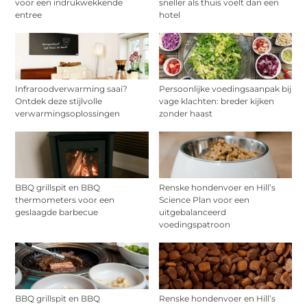
voor een indrukwekkende
sneller als thuis voelt dan een
entree
hotel
Infraroodverwarming saai?
Persoonlijke voedingsaanpak bij
Ontdek deze stijlvolle
vage klachten: breder kijken
verwarmingsoplossingen
zonder haast
BBQ grillspit en BBQ
Renske hondenvoer en Hill’s
thermometers voor een
Science Plan voor een
geslaagde barbecue
uitgebalanceerd
voedingspatroon
BBQ grillspit en BBQ
Renske hondenvoer en Hill’s