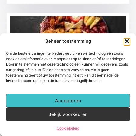
Beheer toestemming
Om de beste ervaringen te bieden, gebruiken wij technologieën zoals
cookies om informatie over je apparaat op te slaan en/of te raadplegen.
Door in te stemmen met deze technologieën kunnen wij gegevens zoals
surfgedrag of unieke ID's op deze site verwerken. Als je geen
Gezonder snacken met een airfryer?
toestemming geeft of uw toestemming intrekt, kan dit een nadelige
De welbekende frituurpan heeft in vrijwel
invloed hebben op bepaalde functies en mogelijkheden.
ieder huishouden plaats moeten maken voor
de airfryer. Niet alleen zal je hiermee
gezonder kunnen snacken, maar ook veel
Accepteren
Eten En Drinken
Bekijk voorkeuren
Cookiebeleid