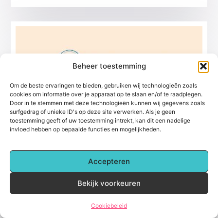
Beheer toestemming
Om de beste ervaringen te bieden, gebruiken wij technologieën zoals
cookies om informatie over je apparaat op te slaan en/of te raadplegen.
Door in te stemmen met deze technologieën kunnen wij gegevens zoals
surfgedrag of unieke ID's op deze site verwerken. Als je geen
Een Vonkenscherm aanschaffen
toestemming geeft of uw toestemming intrekt, kan dit een nadelige
Wat is een vonkenscherm en waarvoor is het
invloed hebben op bepaalde functies en mogelijkheden.
bedoeld? Als u thuis een open haard heeft,
herkent u vast de situatie wel dat als het
Accepteren
Huishoudelijk
Bekijk voorkeuren
Cookiebeleid