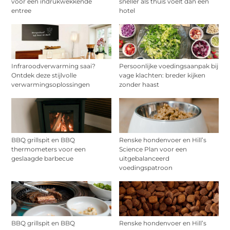
voor een indrukwekkende
sneller als thuis voelt dan een
entree
hotel
Infraroodverwarming saai?
Persoonlijke voedingsaanpak bij
Ontdek deze stijlvolle
vage klachten: breder kijken
verwarmingsoplossingen
zonder haast
BBQ grillspit en BBQ
Renske hondenvoer en Hill’s
thermometers voor een
Science Plan voor een
geslaagde barbecue
uitgebalanceerd
voedingspatroon
BBQ grillspit en BBQ
Renske hondenvoer en Hill’s