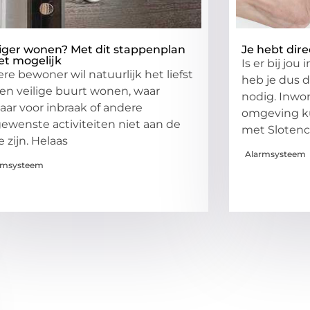
liger wonen? Met dit stappenplan
Je hebt dir
het mogelijk
Is er bij jo
ere bewoner wil natuurlijk het liefst
heb je dus 
een veilige buurt wonen, waar
nodig. Inwon
aar voor inbraak of andere
omgeving k
ewenste activiteiten niet aan de
met Slotenc
e zijn. Helaas
Alarmsysteem
rmsysteem