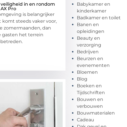
 veiligheid in en rondom
Babykamer en
 AX Pro
kinderkamer
omgeving is belangrijker
Badkamer en toilet
t komt steeds vaker voor,
Banen en
de zomermaanden, dan
opleidingen
gasten het terrein
Beauty en
 betreden.
verzorging
Bedrijven
Beurzen en
evenementen
Bloemen
Blog
Boeken en
Tijdschriften
Bouwen en
verbouwen
Bouwmaterialen
Cadeau
Dak gevel en