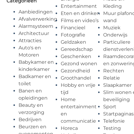
Categorieën
Entertainment
Kleding
Aanbiedingen
Eten en drinken
Muur plafon
Afvalverwerking
Films en video’s
wand
Alarmsysteem
Financieel
Muziek
Architectuur
Fotografie
Onderwijs
Attracties
Geldzaken
Particuliere
Auto's en
Gereedschap
dienstverlen
Motoren
Geschenken
Raamdecorat
Babykamer en
Gezond wonen
en zonwerin
kinderkamer
Gezondheid
Rechten
Badkamer en
Groothandel
Relatie
toilet
Hobby en vrije
Slaapkamer
Banen en
tijd
Slim wonen 
opleidingen
Home
beveiliging
Beauty en
entertainment
Sport
verzorging
en
Startpaginas
Bedrijven
communicatie
Telefonie
Beurzen en
Horeca
Testing
evenementen