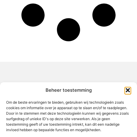
Over het-thuisgevoel
Beheer toestemming
Jouw gids voor inspiratie en tips uit het dagelijks leven.
Ontdek een brede verzameling blogs en artikelen die je helpen
om het meeste uit elke dag te halen, met praktische adviezen
Om de beste ervaringen te bieden, gebruiken wij technologieën zoals
en verrassende inzichten.
cookies om informatie over je apparaat op te slaan en/of te raadplegen.
Door in te stemmen met deze technologieën kunnen wij gegevens zoals
Bericht categorie
surfgedrag of unieke ID's op deze site verwerken. Als je geen
toestemming geeft of uw toestemming intrekt, kan dit een nadelige
invloed hebben op bepaalde functies en mogelijkheden.