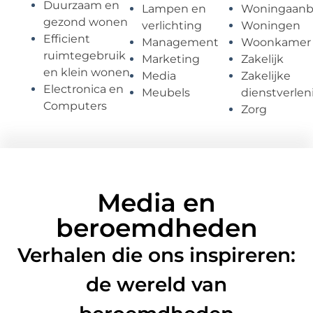
Duurzaam en
Lampen en
Woningaan
gezond wonen
verlichting
Woningen
Efficient
Management
Woonkamer
ruimtegebruik
Marketing
Zakelijk
en klein wonen
Media
Zakelijke
Electronica en
Meubels
dienstverlen
Computers
Zorg
Media en
beroemdheden
Verhalen die ons inspireren:
de wereld van