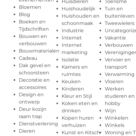
Huisdieren
Toerisme
Bloemen
Huishoudelijk
Tuin en
Blog
Huishouden en
buitenleven
Boeken en
schoonmaak
Tweewielers
Tijdschriften
Industrie
Uncategoriz
Bouwen en
Internet
Vakantie
verbouwen
Internet
Verbouwen
Bouwmaterialen
marketing
Vereniginge
Cadeau
Isolatie
Vervoer en
Dak gevel en
Kamers en
transport
schoorsteen
ruimtes
Verwarming
Decoratie en
Keuken
Vloeren
accessoires
Kinderen
Werken
Design en
Kleur en Stijl
studeren en
ontwerp
Koken eten en
hobby
Deur kozijn
drinken
Wijn
raam trap
Kopen huren
Winkelen
Dienstverlening
verhuizen
Winkels
Dieren
Kunst en Kitsch
Woning en T