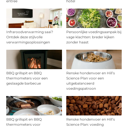
entree
hotel
Infraroodverwarming saai?
Persoonlijke voedingsaanpak bij
Ontdek deze stijlvolle
vage klachten: breder kijken
verwarmingsoplossingen
zonder haast
BBQ grillspit en BBQ
Renske hondenvoer en Hill’s
thermometers voor een
Science Plan voor een
geslaagde barbecue
uitgebalanceerd
voedingspatroon
BBQ grillspit en BBQ
Renske hondenvoer en Hill’s
thermometers voor
Science Plan: voeding