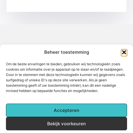
Over het-thuisgevoel
Beheer toestemming
Jouw gids voor inspiratie en tips uit het dagelijks leven.
Ontdek een brede verzameling blogs en artikelen die je helpen
om het meeste uit elke dag te halen, met praktische adviezen
Om de beste ervaringen te bieden, gebruiken wij technologieën zoals
en verrassende inzichten.
cookies om informatie over je apparaat op te slaan en/of te raadplegen.
Door in te stemmen met deze technologieën kunnen wij gegevens zoals
Bericht categorie
surfgedrag of unieke ID's op deze site verwerken. Als je geen
toestemming geeft of uw toestemming intrekt, kan dit een nadelige
invloed hebben op bepaalde functies en mogelijkheden.
Main Links
Accepteren
Backlinks kopen: Alles wat je moet weten voor betere online zichtbaarheid
Hoe kan je online geld verdienen? Een complete gids voor beginners
Bekijk voorkeuren