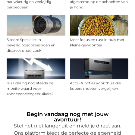
nauwkeurig en veelzijdig
afgestemd op de behoeften van
barbecueën
je hond
Sitcon: Specialist in
Meer focus en rust in huis met
beveiligingsoplossingen en
kleine gewoontes
discreet onderzoek
Is saldering nog steeds de
Accu-functies voor thuis die
moeite waard voor
kopers moeten vergelijken
zonnepanelengebruikers?
Begin vandaag nog met jouw
avontuur!
Stel het niet langer uit en meld je direct aan.
Ons platform biedt de perfecte gelegenheid