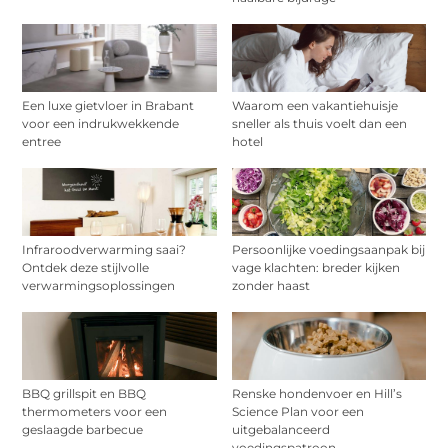
Een luxe gietvloer in Brabant
Waarom een vakantiehuisje
voor een indrukwekkende
sneller als thuis voelt dan een
entree
hotel
Infraroodverwarming saai?
Persoonlijke voedingsaanpak bij
Ontdek deze stijlvolle
vage klachten: breder kijken
verwarmingsoplossingen
zonder haast
BBQ grillspit en BBQ
Renske hondenvoer en Hill’s
thermometers voor een
Science Plan voor een
geslaagde barbecue
uitgebalanceerd
voedingspatroon