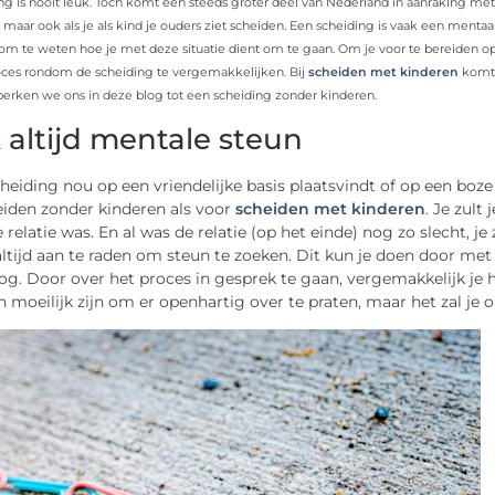
g is nooit leuk. Toch komt een steeds groter deel van Nederland in aanraking met ee
 maar ook als je als kind je ouders ziet scheiden. Een scheiding is vaak een mentaa
m te weten hoe je met deze situatie dient om te gaan. Om je voor te bereiden op
ces rondom de scheiding te vergemakkelijken. Bij
scheiden met kinderen
komt 
rken we ons in deze blog tot een scheiding zonder kinderen.
 altijd mentale steun
heiding nou op een vriendelijke basis plaatsvindt of op een boze b
eiden zonder kinderen als voor
scheiden met kinderen
. Je zult
e relatie was. En al was de relatie (op het einde) nog zo slecht,
tijd aan te raden om steun te zoeken. Dit kun je doen door met 
g. Door over het proces in gesprek te gaan, vergemakkelijk je het
 moeilijk zijn om er openhartig over te praten, maar het zal je