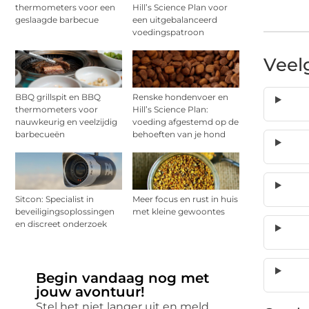
thermometers voor een
Hill’s Science Plan voor
geslaagde barbecue
een uitgebalanceerd
voedingspatroon
Veel
BBQ grillspit en BBQ
Renske hondenvoer en
thermometers voor
Hill’s Science Plan:
nauwkeurig en veelzijdig
voeding afgestemd op de
barbecueën
behoeften van je hond
Sitcon: Specialist in
Meer focus en rust in huis
beveiligingsoplossingen
met kleine gewoontes
en discreet onderzoek
Begin vandaag nog met
jouw avontuur!
Stel het niet langer uit en meld