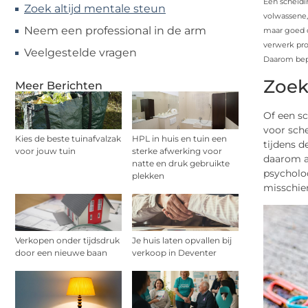
Een scheidin
Zoek altijd mentale steun
volwassene,
Neem een professional in de arm
maar goed o
verwerk pro
Veelgestelde vragen
Daarom bepe
Zoek
Meer Berichten
Of een sc
voor sch
Kies de beste tuinafvalzak
HPL in huis en tuin een
tijdens d
voor jouw tuin
sterke afwerking voor
daarom al
natte en druk gebruikte
psycholoo
plekken
misschien
Verkopen onder tijdsdruk
Je huis laten opvallen bij
door een nieuwe baan
verkoop in Deventer