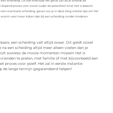
n scheiding. Dit kan enerzijds het geval zijn als je scheidt als
l slopend proces voor zowel ouder als potentieel kind. Het is daarom
 een eventuele scheiding, geven we je in deze blog enkele tips om het
enorm veel meer kijken dan bij een scheiding zonder kinderen.
asis, een scheiding valt altijd zwaar. Dit geldt zowel
 je na een scheiding altijd meer alleen voelen dan je
 je zult sowieso de mooie momenten missen! Het is
vrienden te praten, met familie of met bijvoorbeeld een
 proces voor jezelf. Het zal in eerste instantie
 op de lange termijn gegarandeerd helpen!