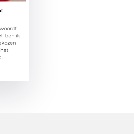
nt
twoordt
lf ben ik
gekozen
 het
.