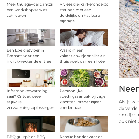
Meer thuisgevoel dankzij
Alvleesklierkankeronderzoek
een workshop servies
steunen met een
schilderen
duidelijke en haalbare
bijdrage
Een luxe gietvloer in
Waarom een
Brabant voor een
vakantiehuisje sneller als
indrukwekkende entree
thuis voelt dan een hotel
Neem
Infraroodverwarming
Persoonlijke
saai? Ontdek deze
voedingsaanpak bij vage
Als je va
stijlvolle
klachten: breder kijken
verwarmingsoplossingen
zonder haast
de verdel
omkijken 
ook niet 
BBQ grillspit en BBQ
Renske hondenvoer en