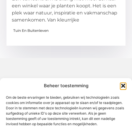
een winkel waar je planten koopt. Het is een
plek waar natuur, inspiratie en vakmanschap
samenkomen. Van kleurrijke
Tuin En Buitenleven
Over het-thuisgevoel
Beheer toestemming
Jouw gids voor inspiratie en tips uit het dagelijks leven.
Ontdek een brede verzameling blogs en artikelen die je helpen
om het meeste uit elke dag te halen, met praktische adviezen
Om de beste ervaringen te bieden, gebruiken wij technologieën zoals
en verrassende inzichten.
cookies om informatie over je apparaat op te slaan en/of te raadplegen.
Door in te stemmen met deze technologieën kunnen wij gegevens zoals
Bericht categorie
surfgedrag of unieke ID's op deze site verwerken. Als je geen
toestemming geeft of uw toestemming intrekt, kan dit een nadelige
invloed hebben op bepaalde functies en mogelijkheden.