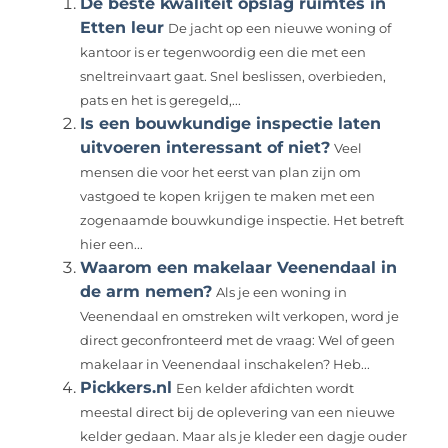
De beste kwaliteit opslag ruimtes in
Etten leur
De jacht op een nieuwe woning of
kantoor is er tegenwoordig een die met een
sneltreinvaart gaat. Snel beslissen, overbieden,
pats en het is geregeld,...
Is een bouwkundige inspectie laten
uitvoeren interessant of niet?
Veel
mensen die voor het eerst van plan zijn om
vastgoed te kopen krijgen te maken met een
zogenaamde bouwkundige inspectie. Het betreft
hier een...
Waarom een makelaar Veenendaal in
de arm nemen?
Als je een woning in
Veenendaal en omstreken wilt verkopen, word je
direct geconfronteerd met de vraag: Wel of geen
makelaar in Veenendaal inschakelen? Heb...
Pickkers.nl
Een kelder afdichten wordt
meestal direct bij de oplevering van een nieuwe
kelder gedaan. Maar als je kleder een dagje ouder