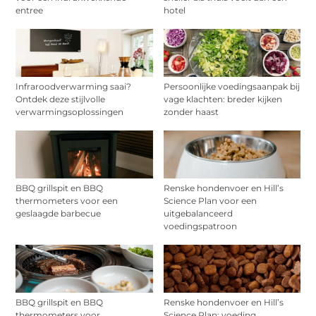
entree
hotel
Infraroodverwarming saai?
Persoonlijke voedingsaanpak bij
Ontdek deze stijlvolle
vage klachten: breder kijken
verwarmingsoplossingen
zonder haast
BBQ grillspit en BBQ
Renske hondenvoer en Hill’s
thermometers voor een
Science Plan voor een
geslaagde barbecue
uitgebalanceerd
voedingspatroon
BBQ grillspit en BBQ
Renske hondenvoer en Hill’s
thermometers voor
Science Plan: voeding