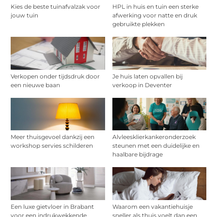
Kies de beste tuinafvalzak voor
HPL in huis en tuin een sterke
jouw tuin
afwerking voor natte en druk
gebruikte plekken
Verkopen onder tijdsdruk door
Je huis laten opvallen bij
een nieuwe baan
verkoop in Deventer
Meer thuisgevoel dankzij een
Alvleesklierkankeronderzoek
workshop servies schilderen
steunen met een duidelijke en
haalbare bijdrage
Een luxe gietvloer in Brabant
Waarom een vakantiehuisje
voor een indrukwekkende
sneller als thuis voelt dan een