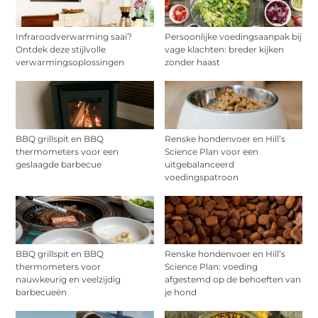
Infraroodverwarming saai?
Persoonlijke voedingsaanpak bij
Ontdek deze stijlvolle
vage klachten: breder kijken
verwarmingsoplossingen
zonder haast
BBQ grillspit en BBQ
Renske hondenvoer en Hill’s
thermometers voor een
Science Plan voor een
geslaagde barbecue
uitgebalanceerd
voedingspatroon
BBQ grillspit en BBQ
Renske hondenvoer en Hill’s
thermometers voor
Science Plan: voeding
nauwkeurig en veelzijdig
afgestemd op de behoeften van
barbecueën
je hond