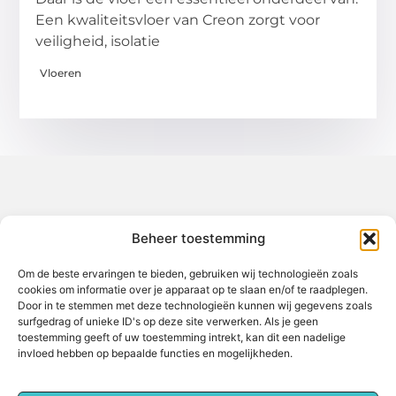
Een kwaliteitsvloer van Creon zorgt voor
veiligheid, isolatie
Vloeren
Over het-thuisgevoel
Beheer toestemming
Jouw gids voor inspiratie en tips uit het dagelijks leven.
Ontdek een brede verzameling blogs en artikelen die je helpen
om het meeste uit elke dag te halen, met praktische adviezen
Om de beste ervaringen te bieden, gebruiken wij technologieën zoals
en verrassende inzichten.
cookies om informatie over je apparaat op te slaan en/of te raadplegen.
Door in te stemmen met deze technologieën kunnen wij gegevens zoals
Bericht categorie
surfgedrag of unieke ID's op deze site verwerken. Als je geen
toestemming geeft of uw toestemming intrekt, kan dit een nadelige
invloed hebben op bepaalde functies en mogelijkheden.
Main Links