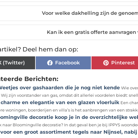
Voor welke dakhelling zijn de genoe
Kan ik een gratis offerte aanvragen
rtikel? Deel hem dan op:
X (Twitter)
Facebook
Pinterest
ateerde Berichten:
Weetjes over gashaarden die je nog niet kende
Wie ove
 Wij zijn voorstander van gas, omdat dit allerlei voordelen biedt: snelle
 charme en elegantie van een glazen vloerluik
Een char
re woningen, boerderijen en villa’s is het aanbrengen van een strakke 
oomingville decoratie koop je in de overzichtelijke
 naar Bloomingville decoratie? In dat geval ben je bij IPPYS woondeco 
voor een groot assortiment tegels naar Nijnsel, nabi