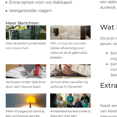
een dakka
Extra opties voor uw dakkapel
duidelijk
Veelgestelde vragen
Meer Berichten
Wat 
De prijs 
Kies de beste tuinafvalzak
HPL in huis en tuin een
geven, w
voor jouw tuin
sterke afwerking voor
Een
natte en druk gebruikte
plekken
ong
Een
inc
Bei
Verkopen onder tijdsdruk
Je huis laten opvallen bij
Extr
door een nieuwe baan
verkoop in Deventer
Naast een
van Keral
Meer thuisgevoel dankzij
Alvleesklierkankeronderzoek
een workshop servies
steunen met een
dakrandpa