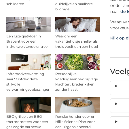
schilderen
duidelijke en haalbare
onder an
bijdrage
naar
de k
Vraag van
voorkeure
Een luxe gietvloer in
Waarom een
Klik op d
Brabant voor een
vakantiehuisje sneller als
indrukwekkende entree
thuis voelt dan een hotel
Veel
Infraroodverwarming
Persoonlijke
saai? Ontdek deze
voedingsaanpak bij vage
stijlvolle
klachten: breder kijken
verwarmingsoplossingen
zonder haast
BBQ grillspit en BBQ
Renske hondenvoer en
thermometers voor een
Hill’s Science Plan voor
geslaagde barbecue
een uitgebalanceerd