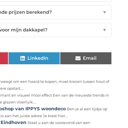
mde prijzen berekend?
▼
 voor mijn dakkapel?
▼
LinkedIn
Email
rweegt om een haard te kopen, moet kiezen tussen hout of
re opstart,...
mant en visueel mooi effect Een van de nieuwste trends in
glazen vloerluik....
 webshop van IPPYS woondeco
Ben je al een tijdje op
aan het juiste adres! Je kiest hier...
j Eindhoven
Staat u aan de vooravond van een