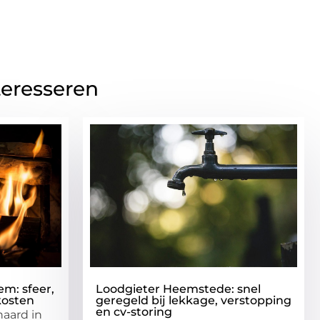
teresseren
em: sfeer,
Loodgieter Heemstede: snel
kosten
geregeld bij lekkage, verstopping
en cv-storing
haard in