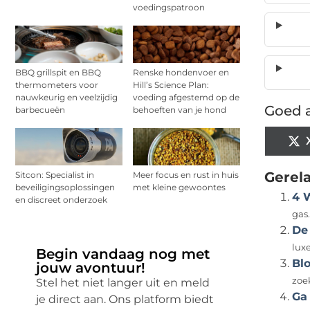
voedingspatroon
BBQ grillspit en BBQ
Renske hondenvoer en
thermometers voor
Hill’s Science Plan:
nauwkeurig en veelzijdig
voeding afgestemd op de
Goed a
barbecueën
behoeften van je hond
Gerel
Sitcon: Specialist in
Meer focus en rust in huis
beveiligingsoplossingen
met kleine gewoontes
4 
en discreet onderzoek
gas.
De
luxe
Begin vandaag nog met
Bl
jouw avontuur!
zoek
Stel het niet langer uit en meld
Ga 
je direct aan. Ons platform biedt