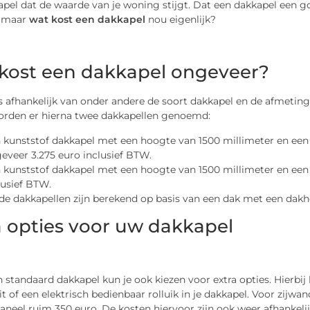
pel dat de waarde van je woning stijgt. Dat een dakkapel een go
, maar
wat kost een dakkapel
nou eigenlijk?
kost een dakkapel ongeveer?
is afhankelijk van onder andere de soort dakkapel en de afmeting
orden er hierna twee dakkapellen genoemd:
 kunststof dakkapel met een hoogte van 1500 millimeter en een 
eveer 3.275 euro inclusief BTW.
 kunststof dakkapel met een hoogte van 1500 millimeter en een b
lusief BTW.
de dakkapellen zijn berekend op basis van een dak met een dakhe
a opties voor uw dakkapel
 standaard dakkapel kun je ook kiezen voor extra opties. Hierbi
it of een elektrisch bedienbaar rolluik in je dakkapel. Voor zijw
neel ruim 350 euro. De kosten hiervoor zijn ook weer afhankelij